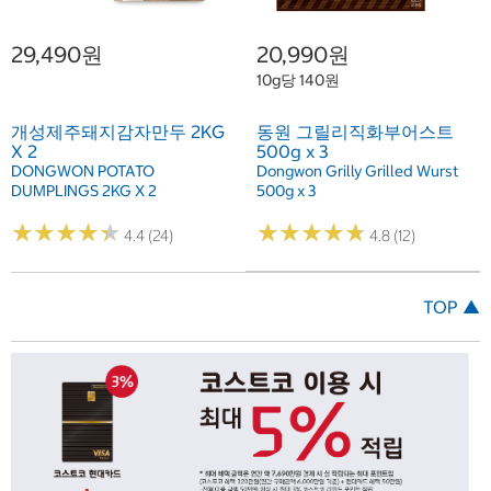
29,490원
20,990원
10g당 140원
개성제주돼지감자만두 2KG
동원 그릴리직화부어스트
X 2
500g x 3
DONGWON POTATO
Dongwon Grilly Grilled Wurst
DUMPLINGS 2KG X 2
500g x 3
★
★
★
★
★
★
★
★
★
★
★
★
★
★
★
★
★
★
★
★
4.4 (24)
4.8 (12)
TOP ▲