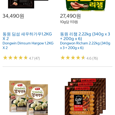
34,490원
27,490원
10g당 113원
동원 딤섬 새우하가우1.2KG
동원 리챔 2.22kg (340g x 3
X 2
+ 200g x 6)
Dongwin Dimsum Hargow 1.2KG
Dongwon Richam 2.22kg (340g
X 2
x 3 + 200g x 6)
★
★
★
★
★
★
★
★
★
★
★
★
★
★
★
★
★
★
★
★
4.7 (47)
4.6 (76)