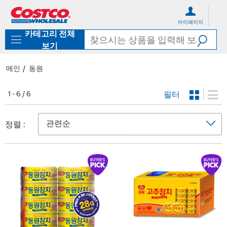
컨
메
텐
뉴
마이페이지
츠
로
카테고리 전체
로
바
바
로
보기
로
가
가
기
메인
동원
기
필터
1 - 6 / 6
정렬 :