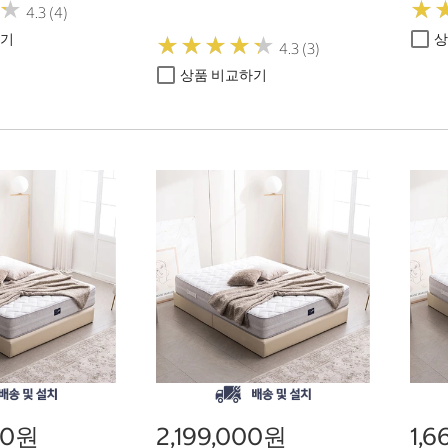
★
★
★
★
4.3 (4)
하기
상
★
★
★
★
★
★
★
★
★
★
4.3 (3)
상품 비교하기
00원
2,199,000원
1,