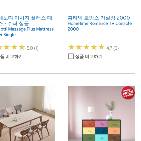
레노띠 마사지 플러스 매
홈타임 로망스 거실장 2000
 - 슈퍼 싱글
Hometime Romance TV Console
notti Massage Plus Mattress
2000
r Single
★
★
★
★
★
★
★
★
★
★
★
★
★
★
★
★
★
★
5.0 (1)
4.7 (3)
품 비교하기
상품 비교하기