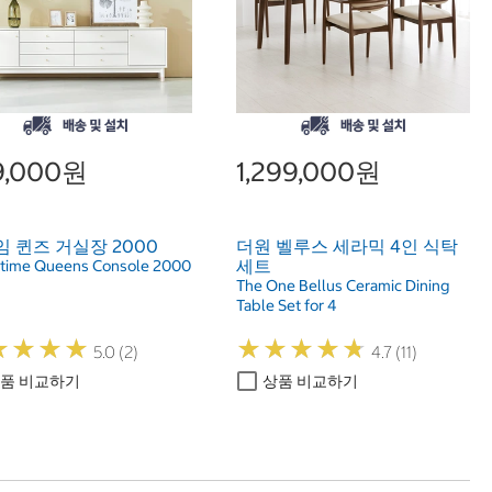
9,000원
1,299,000원
 퀸즈 거실장 2000
더원 벨루스 세라믹 4인 식탁
세트
ime Queens Console 2000
The One Bellus Ceramic Dining
Table Set for 4
★
★
★
★
★
★
★
★
★
★
★
★
★
★
★
★
★
★
5.0 (2)
4.7 (11)
품 비교하기
상품 비교하기