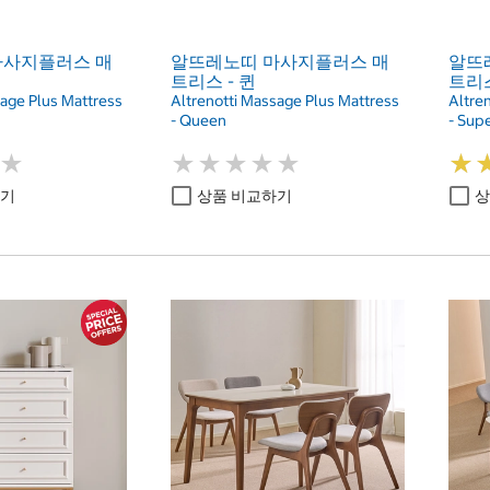
마사지플러스 매
알뜨레노띠 마사지플러스 매
알뜨
트리스 - 퀸
트리스
sage Plus Mattress
Altrenotti Massage Plus Mattress
Altre
- Queen
- Supe
★
★
★
★
★
★
★
★
★
★
★
★
★
★
하기
상품 비교하기
상