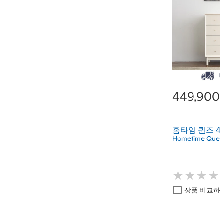
449,90
홈타임 퀸즈 
Hometime Quee
★
★
★
★
★
★
★
★
상품 비교