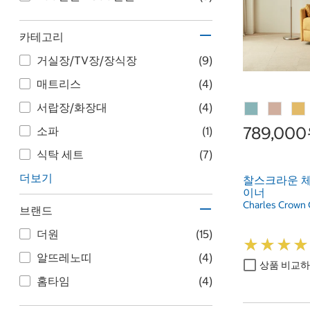
카테고리
거실장/TV장/장식장
(9)
매트리스
(4)
서랍장/화장대
(4)
789,00
소파
(1)
식탁 세트
(7)
더보기
찰스크라운 체
이너
Charles Crown 
브랜드
더원
(15)
★
★
★
★
★
★
★
★
알뜨레노띠
(4)
상품 비교
홈타임
(4)