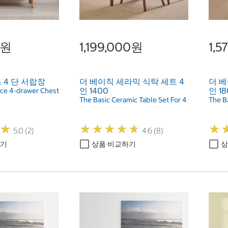
0원
1,199,000원
1,5
 4 단 서랍장
더 베이직 세라믹 식탁 세트 4
더 베
인 1400
인 18
ce 4-drawer Chest
The Basic Ceramic Table Set For 4
The Ba
★
★
★
★
★
★
★
★
★
★
★
★
★
★
5.0 (2)
4.6 (8)
하기
상품 비교하기
상