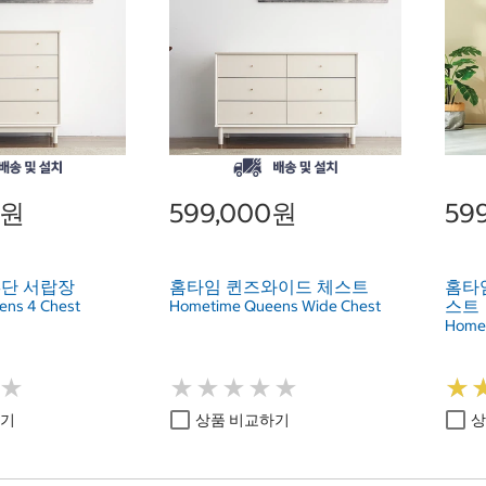
0원
599,000원
59
4단 서랍장
홈타임 퀸즈와이드 체스트
홈타임
스트
ns 4 Chest
Hometime Queens Wide Chest
Homet
★
★
★
★
★
★
★
★
★
★
★
★
★
★
하기
상품 비교하기
상