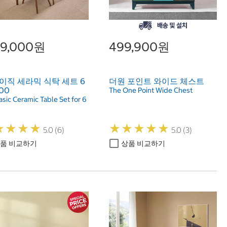
79,000원
499,900원
이직 세라믹 식탁 세트 6
더원 포인트 와이드 체스트
00
The One Point Wide Chest
sic Ceramic Table Set for 6
★
★
★
★
★
★
★
★
★
★
★
★
★
★
★
★
★
★
5.0 (6)
5.0 (3)
품 비교하기
상품 비교하기