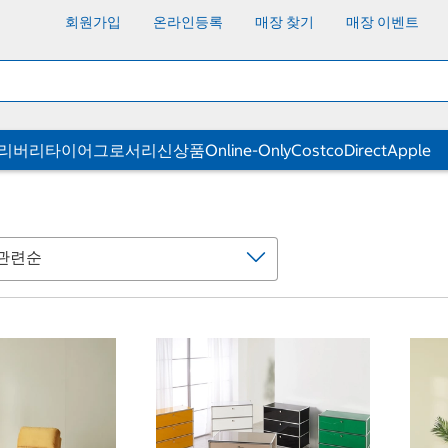
회원가입
온라인등록
매장 찾기
매장 이벤트
딜리버리
타이어
그로서리
신상품
Online-Only
CostcoDirect
Apple