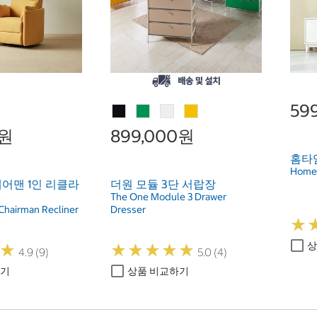
59
0원
899,000원
홈타임
Homet
어맨 1인 리클라
더원 모듈 3단 서랍장
The One Module 3 Drawer
Chairman Recliner
Dresser
★
★
상
★
★
★
★
★
★
★
★
★
★
★
★
4.9 (9)
5.0 (4)
하기
상품 비교하기