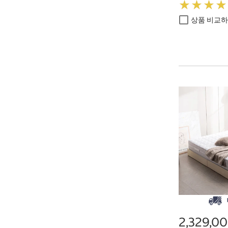
★
★
★
★
★
★
★
★
상품 비교
2,329,0