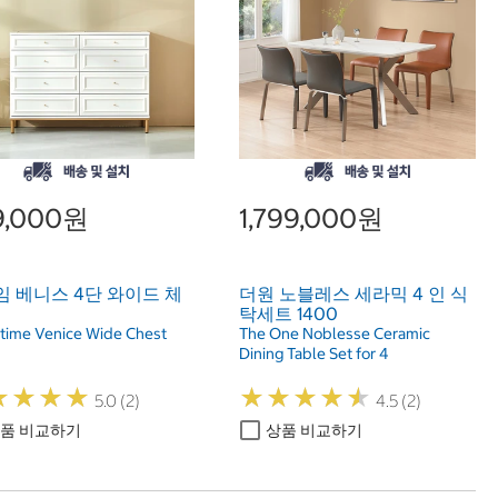
9,000원
1,799,000원
 베니스 4단 와이드 체
더원 노블레스 세라믹 4 인 식
탁세트 1400
ime Venice Wide Chest
The One Noblesse Ceramic
Dining Table Set for 4
★
★
★
★
★
★
★
★
★
★
★
★
★
★
★
★
★
★
5.0 (2)
4.5 (2)
품 비교하기
상품 비교하기