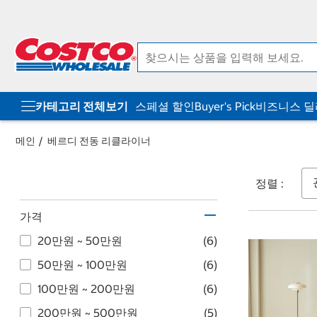
컨
메
텐
뉴
츠
로
로
바
바
로
로
가
가
기
기
카테고리 전체보기
스페셜 할인
Buyer's Pick
비즈니스 
메인
베르디 전동 리클라이너
정렬 :
가격
20만원 ~ 50만원
(6)
50만원 ~ 100만원
(6)
100만원 ~ 200만원
(6)
200만원 ~ 500만원
(5)