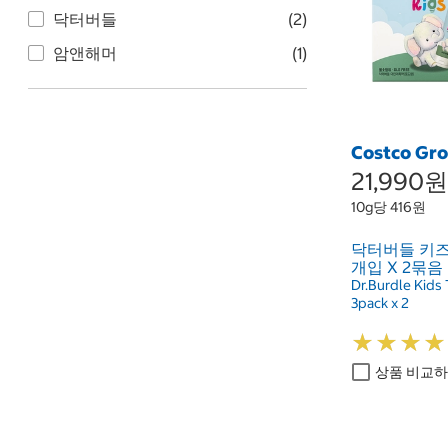
닥터버들
(2)
암앤해머
(1)
Costco Gr
21,990원
10g당 416원
닥터버들 키즈 
개입 X 2묶음
Dr.Burdle Kids
3pack x 2
★
★
★
★
★
★
★
★
상품 비교