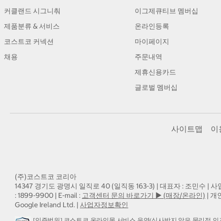
커클랜드 시그니춰
이그제큐티브 멤버십
제품분류 & 서비스
온라인등록
코스트코 커넥션
마이페이지
채용
주문내역
제휴신용카드
글로벌 멤버십
사이트맵
이
(주)코스트코 코리아
14347 경기도 광명시 일직로 40 (일직동 163-3) | 대표자 : 조민수 | 사
: 1899-9900 | E-mail :
고객센터 문의 바로가기 ▶ (매장/온라인)
| 개
Google Ireland Ltd. |
사업자정보확인
[인증범위] 코스트코 온라인몰 서비스 운영(심사받지 않은 물리적 인