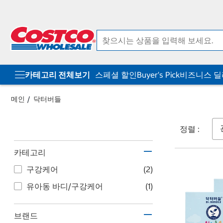
컨
메
텐
뉴
츠
로
로
바
바
로
로
가
가
기
기
카테고리 전체보기
스페셜 할인
Buyer's Pick
비즈니스 
메인
닥터버들
정렬 :
카테고리
구강케어
(2)
유아동 바디/구강케어
(1)
브랜드