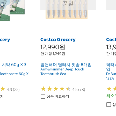
품절
ocery
Costco Grocery
Cos
12,990원
13
한 개당 1,249원
한 개당
치약 60g X 3
암앤해머 딥터치 칫솔 8개입
닥터버
입
Arm&Hammer Deep Touch
 Toothpaste 60g X
Toothbrush 8ea
Dr.Bu
12EA
★
★
★
★
★
★
★
★
★
★
★
★
★
★
4.9 (22)
4.5 (78)
최소구
하기
상품 비교하기
상