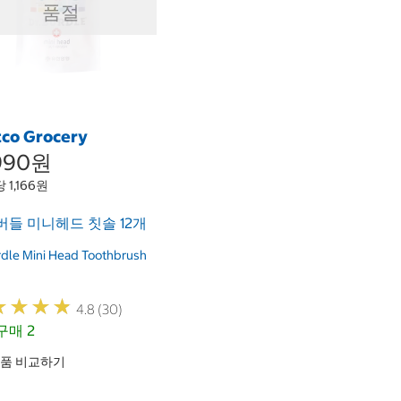
품절
tco Grocery
,990원
 1,166원
들 미니헤드 칫솔 12개
rdle Mini Head Toothbrush
★
★
★
★
★
★
★
★
4.8 (30)
매 2
품 비교하기