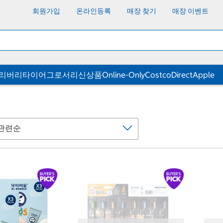
회원가입
온라인등록
매장 찾기
매장 이벤트
딜리버리
타이어
그로서리
신상품
Online-Only
CostcoDirect
Apple