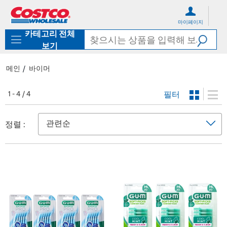
컨
메
텐
뉴
마이페이지
츠
로
카테고리 전체
로
바
바
로
보기
로
가
가
기
메인
바이머
기
필터
1 - 4 / 4
정렬 :