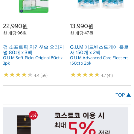
22,990원
13,990원
한 개당 96원
한 개당 47원
검 소프트픽 치간칫솔 오리지
G.U.M 어드밴스드케어 플로
널 80개 x 3팩
서 150개 x 2팩
G.U.M Soft-Picks Original 80ct x
G.U.M Advanced Care Flossers
3pk
150ct x 2pk
★
★
★
★
★
★
★
★
★
★
★
★
★
★
★
★
★
★
★
★
4.4 (59)
4.7 (41)
TOP ▲