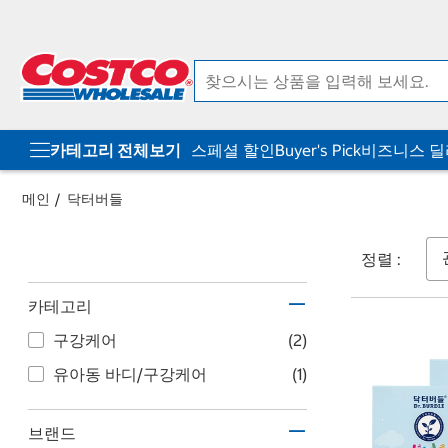
컨
메
텐
뉴
츠
로
로
바
바
로
로
가
가
기
기
카테고리 전체보기
스페셜 할인
Buyer's Pick
비즈니스 
메인
닥터버들
정렬 :
카테고리
구강케어
(2)
유아동 바디/구강케어
(1)
브랜드