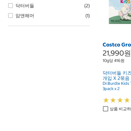
닥터버들
(2)
암앤해머
(1)
Costco Gr
21,990원
10g당 416원
닥터버들 키즈 
개입 X 2묶음
Dr.Burdle Kids
3pack x 2
★
★
★
★
★
★
★
★
상품 비교