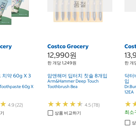
품절
ocery
Costco Grocery
Cos
12,990원
13
한 개당 1,249원
한 개당
치약 60g X 3
암앤해머 딥터치 칫솔 8개입
닥터버
입
Arm&Hammer Deep Touch
 Toothpaste 60g X
Toothbrush 8ea
Dr.Bu
12EA
★
★
★
★
★
★
★
★
★
★
★
★
★
★
4.9 (22)
4.5 (78)
최소구
하기
상품 비교하기
상