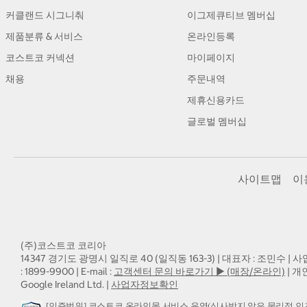
커클랜드 시그니춰
이그제큐티브 멤버십
제품분류 & 서비스
온라인등록
코스트코 커넥션
마이페이지
채용
주문내역
제휴신용카드
글로벌 멤버십
사이트맵
이
(주)코스트코 코리아
14347 경기도 광명시 일직로 40 (일직동 163-3) | 대표자 : 조민수 | 사
: 1899-9900 | E-mail :
고객센터 문의 바로가기 ▶ (매장/온라인)
| 개
Google Ireland Ltd. |
사업자정보확인
[인증범위] 코스트코 온라인몰 서비스 운영(심사받지 않은 물리적 인