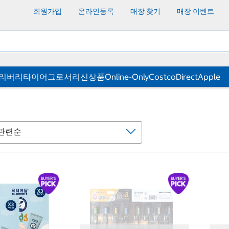
회원가입
온라인등록
매장 찾기
매장 이벤트
딜리버리
타이어
그로서리
신상품
Online-Only
CostcoDirect
Apple