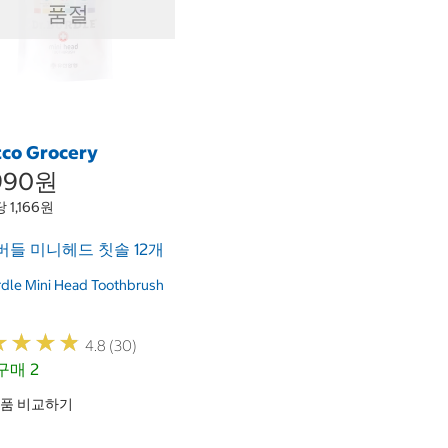
품절
tco Grocery
,990원
 1,166원
들 미니헤드 칫솔 12개
rdle Mini Head Toothbrush
★
★
★
★
★
★
★
★
4.8 (30)
매 2
품 비교하기