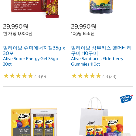
29,990원
29,990원
한 개당 1,000원
10g당 856원
얼라이브 슈퍼에너지젤35g x
얼라이브 삼부커스 엘더베리
30포
구미 110구미
Alive Super Energy Gel 35g x
Alive Sambucus Elderberry
30ct
Gummies 110ct
★
★
★
★
★
★
★
★
★
★
★
★
★
★
★
★
★
★
★
★
4.9 (9)
4.9 (29)