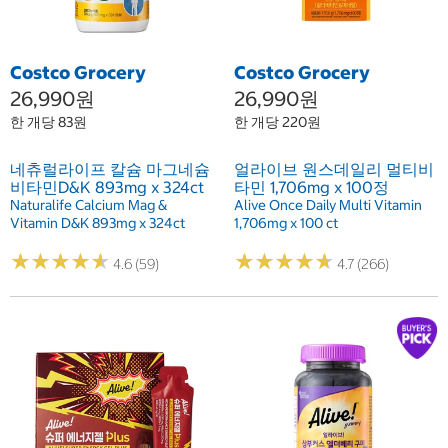
Costco Grocery
Costco Grocery
26,990원
26,990원
한 개당 83원
한 개당 220원
네츄럴라이프 칼슘 마그네슘
얼라이브 원스데일리 멀티비
비타민D&K 893mg x 324ct
타민 1,706mg x 100정
Naturalife Calcium Mag &
Alive Once Daily Multi Vitamin
Vitamin D&K 893mg x 324ct
1,706mg x 100 ct
★
★
★
★
★
★
★
★
★
★
★
★
★
★
★
★
★
★
★
★
4.6 (59)
4.7 (266)