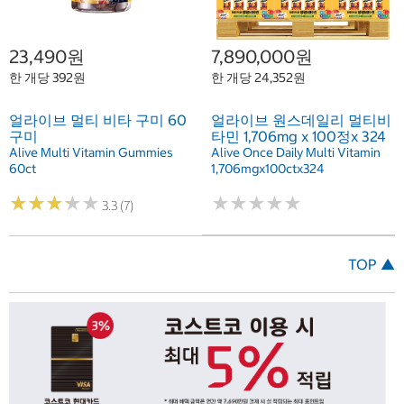
23,490원
7,890,000원
한 개당 392원
한 개당 24,352원
얼라이브 멀티 비타 구미 60
얼라이브 원스데일리 멀티비
구미
타민 1,706mg x 100정x 324
Alive Multi Vitamin Gummies
Alive Once Daily Multi Vitamin
60ct
1,706mgx100ctx324
★
★
★
★
★
★
★
★
★
★
★
★
★
★
★
★
★
★
★
★
3.3 (7)
TOP ▲