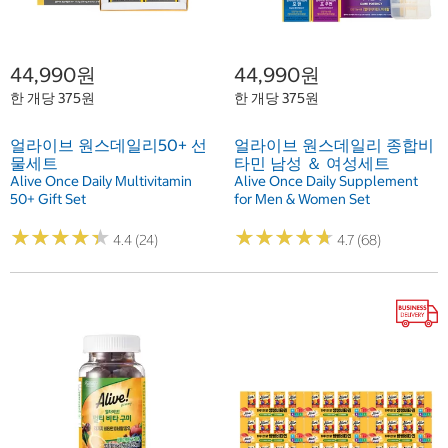
44,990원
44,990원
한 개당 375원
한 개당 375원
얼라이브 원스데일리50+ 선
얼라이브 원스데일리 종합비
물세트
타민 남성 ＆ 여성세트
Alive Once Daily Multivitamin
Alive Once Daily Supplement
50+ Gift Set
for Men & Women Set
★
★
★
★
★
★
★
★
★
★
★
★
★
★
★
★
★
★
★
★
4.4 (24)
4.7 (68)