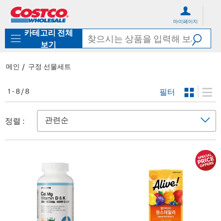
컨
메
텐
뉴
마이페이지
츠
로
카테고리 전체
로
바
바
로
보기
로
가
가
기
메인
구정 선물세트
기
필터
1 - 8 / 8
정렬 :