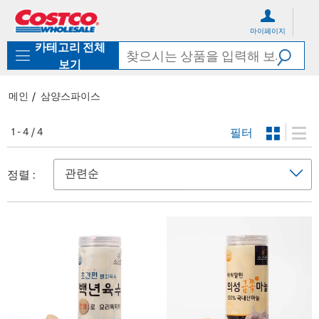
컨
메
텐
뉴
마이페이지
츠
로
카테고리 전체
로
바
바
로
보기
로
가
가
기
메인
삼양스파이스
기
필터
1 - 4 / 4
정렬 :