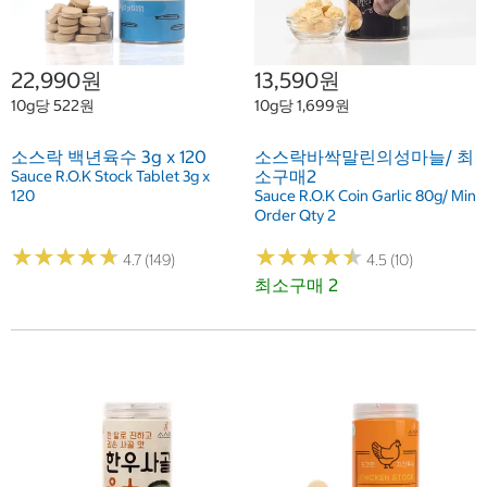
22,990원
13,590원
10g당 522원
10g당 1,699원
소스락 백년육수 3g x 120
소스락바싹말린의성마늘/ 최
소구매2
Sauce R.O.K Stock Tablet 3g x
120
Sauce R.O.K Coin Garlic 80g/ Min
Order Qty 2
★
★
★
★
★
★
★
★
★
★
★
★
★
★
★
★
★
★
★
★
4.7 (149)
4.5 (10)
최소구매 2