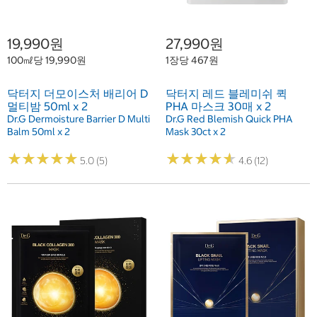
19,990원
27,990원
100㎖당 19,990원
1장당 467원
닥터지 더모이스처 배리어 D
닥터지 레드 블레미쉬 퀵
멀티밤 50ml x 2
PHA 마스크 30매 x 2
Dr.G Dermoisture Barrier D Multi
Dr.G Red Blemish Quick PHA
Balm 50ml x 2
Mask 30ct x 2
★
★
★
★
★
★
★
★
★
★
★
★
★
★
★
★
★
★
★
★
5.0 (5)
4.6 (12)