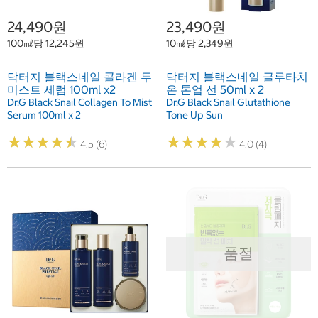
24,490원
23,490원
100㎖당 12,245원
10㎖당 2,349원
닥터지 블랙스네일 콜라겐 투
닥터지 블랙스네일 글루타치
미스트 세럼 100ml x2
온 톤업 선 50ml x 2
Dr.G Black Snail Collagen To Mist
Dr.G Black Snail Glutathione
Serum 100ml x 2
Tone Up Sun
★
★
★
★
★
★
★
★
★
★
★
★
★
★
★
★
★
★
★
★
4.5 (6)
4.0 (4)
품절