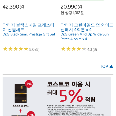
42,390원
20,990원
한 쌍당 1,312원
닥터지 블랙스네일 프레스티
닥터지 그린마일드 업 와이드
지 선물세트
선패치 4회분 x 4
Dr.G Black Snail Prestige Gift Set
Dr.G Green Mild Up Wide Sun
Patch 4 pairs x 4
★
★
★
★
★
★
★
★
★
★
★
★
★
★
★
★
★
★
★
★
5.0 (5)
4.3 (9)
TOP ▲