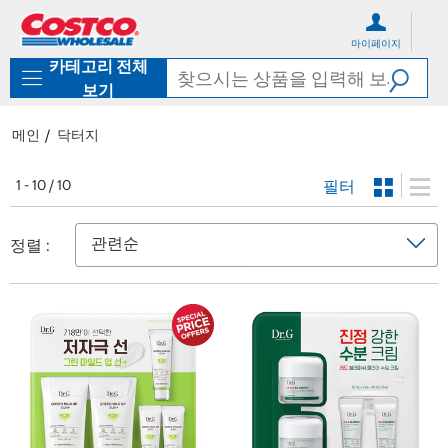
컨
메
텐
뉴
마이페이지
츠
로
카테고리 전체
로
바
바
로
보기
로
가
가
기
메인
닥터지
기
필터
1 - 10 / 10
정렬 :