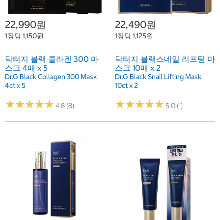
22,990원
22,490원
1장당 1,150원
1장당 1,125원
닥터지 블랙 콜라겐 300 마
닥터지 블랙스네일 리프팅 마
스크 4매 x 5
스크 10매 x 2
Dr.G Black Collagen 300 Mask
Dr.G Black Snail Lifting Mask
4ct x 5
10ct x 2
★
★
★
★
★
★
★
★
★
★
★
★
★
★
★
★
★
★
★
★
4.8 (8)
5.0 (1)