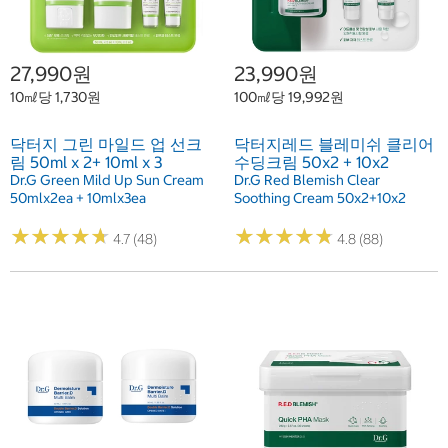
27,990원
23,990원
10㎖당 1,730원
100㎖당 19,992원
닥터지 그린 마일드 업 선크
닥터지레드 블레미쉬 클리어
림 50ml x 2+ 10ml x 3
수딩크림 50x2 + 10x2
Dr.G Green Mild Up Sun Cream
Dr.G Red Blemish Clear
50mlx2ea + 10mlx3ea
Soothing Cream 50x2+10x2
★
★
★
★
★
★
★
★
★
★
★
★
★
★
★
★
★
★
★
★
4.7 (48)
4.8 (88)