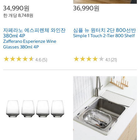
34,990원
36,990원
한 개당 8,748원
자페라노 에스피렌체 와인잔
심플 뉴 원터치 2단 800선반
380ml 4P
Simple 1 Touch 2-Tier 800 Shelf
Zafferano Esperienze Wine
Glasses 380ml 4P
★
★
★
★
★
★
★
★
★
★
★
★
★
★
★
★
★
★
★
★
4.6 (5)
4.1 (21)