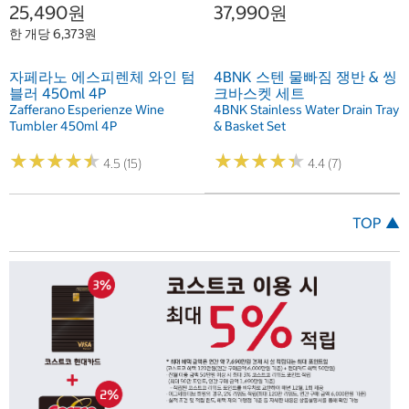
25,490원
37,990원
한 개당 6,373원
자페라노 에스피렌체 와인 텀
4BNK 스텐 물빠짐 쟁반 & 씽
블러 450ml 4P
크바스켓 세트
Zafferano Esperienze Wine
4BNK Stainless Water Drain Tray
Tumbler 450ml 4P
& Basket Set
★
★
★
★
★
★
★
★
★
★
★
★
★
★
★
★
★
★
★
★
4.5 (15)
4.4 (7)
TOP ▲