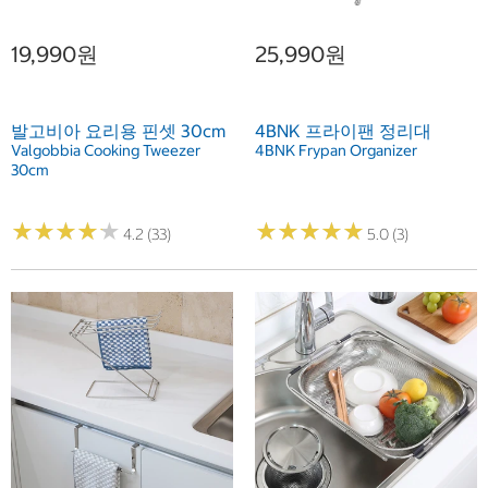
19,990원
25,990원
발고비아 요리용 핀셋 30cm
4BNK 프라이팬 정리대
Valgobbia Cooking Tweezer
4BNK Frypan Organizer
30cm
★
★
★
★
★
★
★
★
★
★
★
★
★
★
★
★
★
★
★
★
4.2 (33)
5.0 (3)