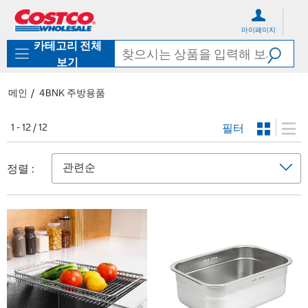
컨
메
텐
뉴
마이페이지
츠
로
카테고리 전체
로
바
바
로
보기
로
가
가
기
메인
4BNK 주방용품
기
필터
1 - 12 / 12
정렬 :