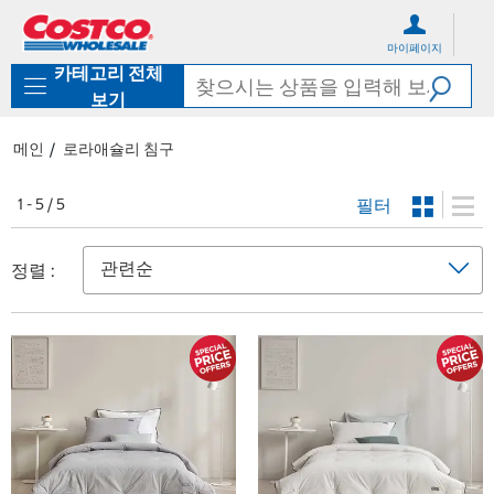
컨
메
텐
뉴
마이페이지
츠
로
카테고리 전체
로
바
바
로
보기
로
가
가
기
메인
로라애슐리 침구
기
필터
1 - 5 / 5
정렬 :