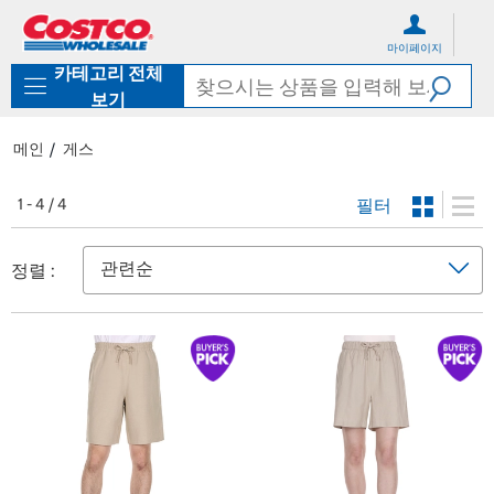
컨
메
텐
뉴
마이페이지
츠
로
카테고리 전체
로
바
바
로
보기
로
가
가
기
메인
게스
기
필터
1 - 4 / 4
정렬 :