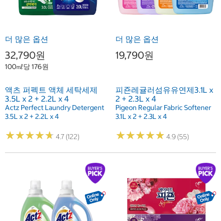
더 많은 옵션
더 많은 옵션
32,790원
19,790원
100㎖당 176원
액츠 퍼펙트 액체 세탁세제
피죤레귤러섬유유연제3.1L x
3.5L x 2 + 2.2L x 4
2 + 2.3L x 4
Actz Perfect Laundry Detergent
Pigeon Regular Fabric Softener
3.5L x 2 + 2.2L x 4
3.1L x 2 + 2.3L x 4
★
★
★
★
★
★
★
★
★
★
★
★
★
★
★
★
★
★
★
★
4.7 (122)
4.9 (55)