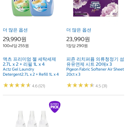
더 많은 옵션
더 많은 옵션
29,990원
23,990원
100㎖당 255원
1장당 290원
액츠 프리미엄 젤 세탁세제
피죤 리치퍼퓸 의류청정기 섬
2.7L x 2 + 리필 1L x 4
유유연제 시트 20매x 3
Actz Gel Laundry
Pigeon Fabric Softener Air Sheet
Detergent2.7L x 2 + Refill 1L x 4
20ct x 3
★
★
★
★
★
★
★
★
★
★
★
★
★
★
★
★
★
★
★
★
4.6 (121)
4.5 (31)