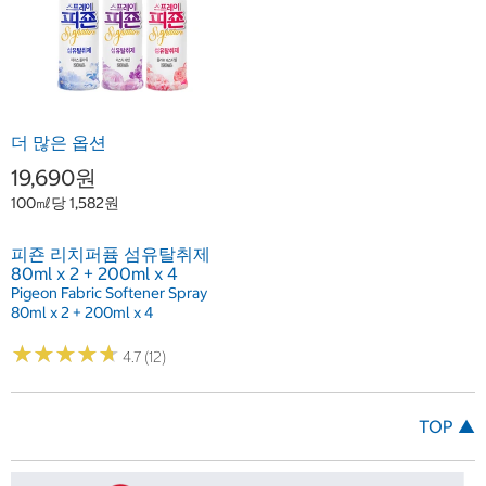
더 많은 옵션
19,690원
100㎖당 1,582원
피죤 리치퍼퓸 섬유탈취제
80ml x 2 + 200ml x 4
Pigeon Fabric Softener Spray
80ml x 2 + 200ml x 4
★
★
★
★
★
★
★
★
★
★
4.7 (12)
TOP ▲