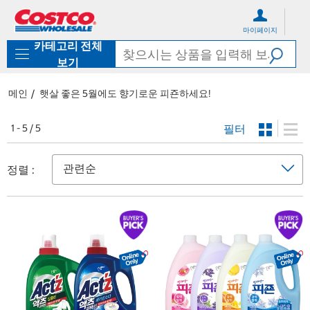
컨
메
텐
뉴
마이페이지
츠
로
카테고리 전체
로
바
바
로
보기
로
가
가
기
메인
햇살 좋은 5월에도 향기로운 피죤하세요!
기
필터
1 - 5 / 5
정렬 :