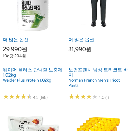
더 많은 옵션
더 많은 옵션
29,990원
31,990원
10g당 294원
웨이더 플러스 단백질 보충제
노먼프렌치 남성 트리코트 바
1.02kg
지
Weider Plus Protein 1.02kg
Norman French Men's Tricot
Pants
★
★
★
★
★
★
★
★
★
★
★
★
★
★
★
★
★
★
★
★
4.5 (198)
4.0 (1)