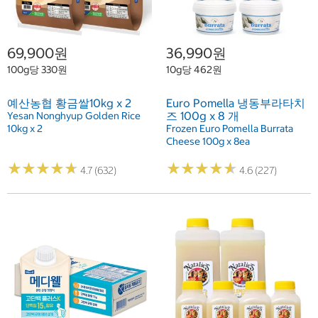
69,900원
36,990원
100g당 330원
10g당 462원
예산농협 황금쌀10kg x 2
Euro Pomella 냉동부라타치
즈 100g x 8 개
Yesan Nonghyup Golden Rice
10kg x 2
Frozen Euro Pomella Burrata
Cheese 100g x 8ea
★
★
★
★
★
★
★
★
★
★
★
★
★
★
★
★
★
★
★
★
4.7 (632)
4.6 (227)