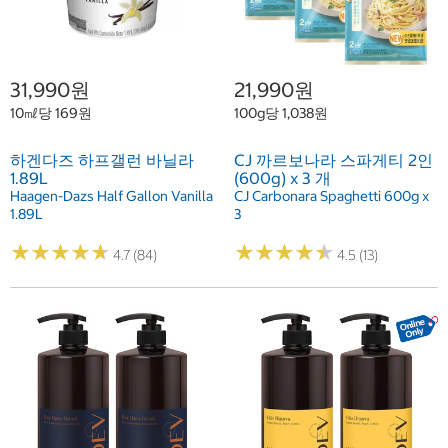
31,990원
21,990원
10㎖당 169원
100g당 1,038원
하겐다즈 하프갤런 바닐라
CJ 까르보나라 스파게티 2인
1.89L
(600g) x 3 개
Haagen-Dazs Half Gallon Vanilla
CJ Carbonara Spaghetti 600g x
1.89L
3
★
★
★
★
★
★
★
★
★
★
★
★
★
★
★
★
★
★
★
★
4.7 (84)
4.5 (13)