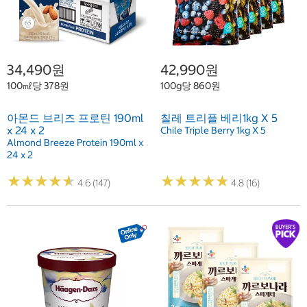
34,490원
42,990원
100㎖당 378원
100g당 860원
아몬드 브리즈 프로틴 190ml
칠레 트리플 베리1kg X 5
x 24 x 2
Chile Triple Berry 1kg X 5
Almond Breeze Protein 190ml x
24 x 2
★
★
★
★
★
★
★
★
★
★
★
★
★
★
★
★
★
★
★
★
4.6 (147)
4.8 (16)