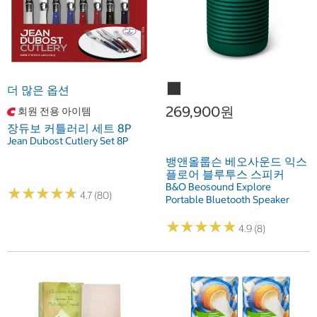
더 많은 옵션
269,900원
회원 전용 아이템
장듀보 커틀러리 세트 8P
Jean Dubost Cutlery Set 8P
뱅앤올룹슨 베오사운드 익스
플로어 블루투스 스피커
B&O Beosound Explore
★
★
★
★
★
★
★
★
★
★
4.7 (80)
Portable Bluetooth Speaker
★
★
★
★
★
★
★
★
★
★
4.9 (8)