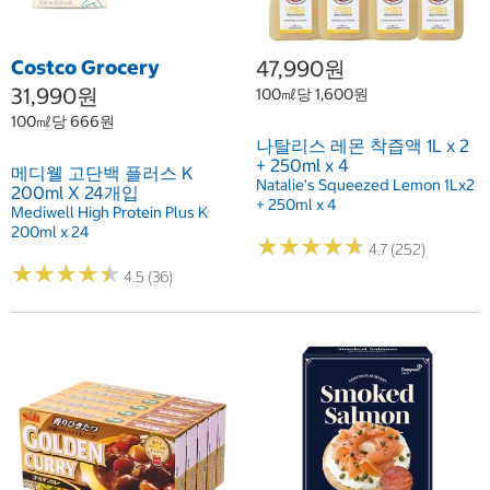
Costco Grocery
47,990원
31,990원
100㎖당 1,600원
100㎖당 666원
나탈리스 레몬 착즙액 1L x 2
+ 250ml x 4
메디웰 고단백 플러스 K
Natalie's Squeezed Lemon 1Lx2
200ml X 24개입
+ 250ml x 4
Mediwell High Protein Plus K
200ml x 24
★
★
★
★
★
★
★
★
★
★
4.7 (252)
★
★
★
★
★
★
★
★
★
★
4.5 (36)