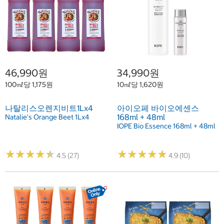
46,990원
34,990원
100㎖당 1,175원
10㎖당 1,620원
나탈리스오렌지비트1Lx4
아이오페 바이오에센스
168ml + 48ml
Natalie's Orange Beet 1Lx4
IOPE Bio Essence 168ml + 48ml
★
★
★
★
★
★
★
★
★
★
★
★
★
★
★
★
★
★
★
★
4.5 (27)
4.9 (10)