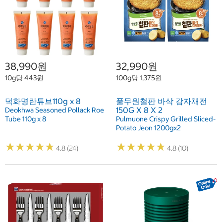
38,990원
32,990원
10g당 443원
100g당 1,375원
덕화명란튜브110g x 8
풀무원철판 바삭 감자채전
150G X 8 X 2
Deokhwa Seasoned Pollack Roe
Tube 110g x 8
Pulmuone Crispy Grilled Sliced-
Potato Jeon 1200gx2
★
★
★
★
★
★
★
★
★
★
★
★
★
★
★
★
★
★
★
★
4.8 (24)
4.8 (10)