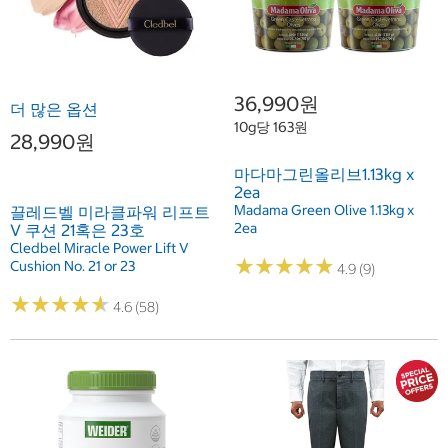
36,990원
더 많은 옵션
10g당 163원
28,990원
마다마그린올리브1.13kg x
2ea
Madama Green Olive 1.13kg x
끌레드벨 미라클파워 리프트
2ea
V 쿠션 21혹은 23호
Cledbel Miracle Power Lift V
★
★
★
★
★
★
★
★
★
★
Cushion No. 21 or 23
4.9 (9)
★
★
★
★
★
★
★
★
★
★
4.6 (58)