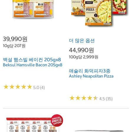
39,990원
더 많은 옵션
10g당 207원
44,990원
100g당 2,999원
백설 햄스빌 베이컨 205gx8
Beksul Hamsville Bacon 205gx8
애슐리 화덕피자3종
Ashley Neapolitan Pizza
★
★
★
★
★
★
★
★
★
★
5.0 (4)
★
★
★
★
★
★
★
★
★
★
4.5 (35)