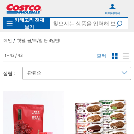
컨
메
텐
뉴
마이페이지
츠
로
카테고리 전체
로
바
바
로
보기
로
가
가
기
메인
핫딜, 금/토/일 단 3일만!
기
필터
1 - 43 / 43
정렬 :