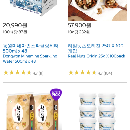
20,990원
57,900원
100㎖당 87원
10g당 232원
동원미네마인스파클링워터
리얼넛츠오리진 25G X 100
500ml x 48
개입
Dongwon Minemine Sparkling
Real Nuts Origin 25g X 100pack
Water 500ml x 48
★
★
★
★
★
★
★
★
★
★
★
★
★
★
★
★
★
★
★
★
4.7 (11)
4.7 (104)