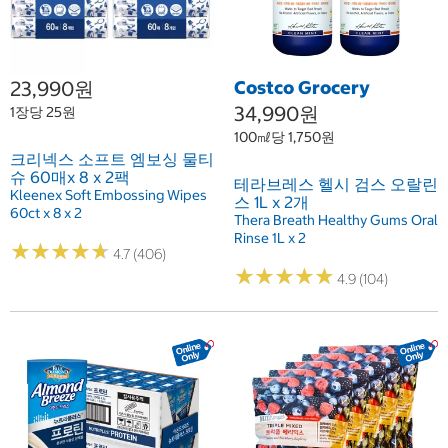
23,990원
Costco Grocery
34,990원
1장당 25원
100㎖당 1,750원
크리넥스 소프트 엠보싱 물티
슈 60매x 8 x 2팩
테라브레스 헬시 검스 오랄린
Kleenex Soft Embossing Wipes
스 1L x 2개
60ct x 8 x 2
Thera Breath Healthy Gums Oral
Rinse 1L x 2
★
★
★
★
★
★
★
★
★
★
4.7 (406)
★
★
★
★
★
★
★
★
★
★
4.9 (104)