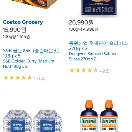
Costco Grocery
26,990원
15,990원
100g당 4,998원
100g당 1,615원
동원산업 훈제연어 슬라이스
270g x 2
S&B 골든카레 (중간매운맛)
Dongwon Smoked Salmon
198g x 5
Slices 270g x 2
S&B Golden Curry (Medium
Hot) 198g x 5
★
★
★
★
★
★
★
★
★
★
4.2 (5)
★
★
★
★
★
★
★
★
★
★
4.7 (80)