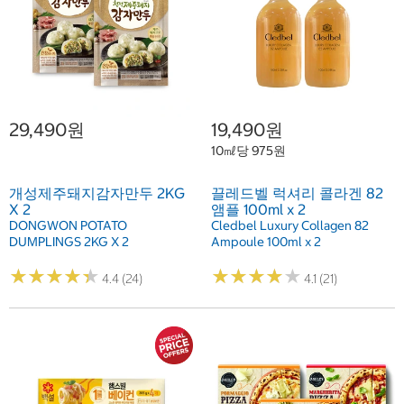
29,490원
19,490원
10㎖당 975원
개성제주돼지감자만두 2KG
끌레드벨 럭셔리 콜라겐 82
X 2
앰플 100ml x 2
DONGWON POTATO
Cledbel Luxury Collagen 82
DUMPLINGS 2KG X 2
Ampoule 100ml x 2
★
★
★
★
★
★
★
★
★
★
★
★
★
★
★
★
★
★
★
★
4.4 (24)
4.1 (21)