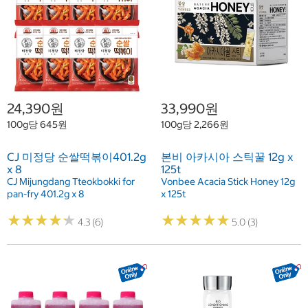
24,390원
33,990원
100g당 645원
100g당 2,266원
CJ 미정당 순쌀떡볶이401.2g
본비 아카시아 스틱꿀 12g x
x 8
125t
CJ Mijungdang Tteokbokki for
Vonbee Acacia Stick Honey 12g
pan-fry 401.2g x 8
x 125t
★
★
★
★
★
★
★
★
★
★
★
★
★
★
★
★
★
★
★
★
4.3 (6)
5.0 (3)