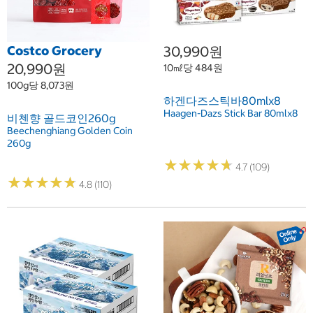
Costco Grocery
30,990원
20,990원
10㎖당 484원
100g당 8,073원
하겐다즈스틱바80mlx8
Haagen-Dazs Stick Bar 80mlx8
비첸향 골드코인260g
Beechenghiang Golden Coin
260g
★
★
★
★
★
★
★
★
★
★
4.7 (109)
★
★
★
★
★
★
★
★
★
★
4.8 (110)