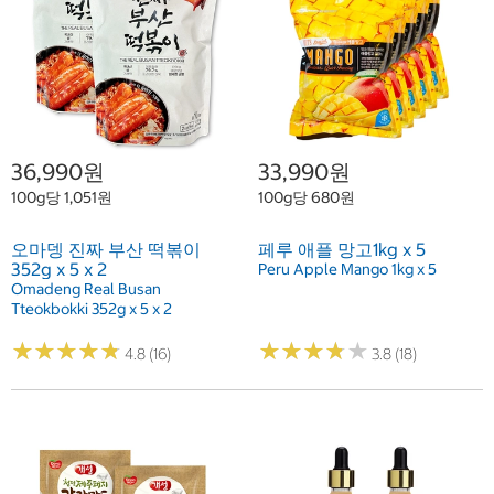
36,990원
33,990원
100g당 1,051원
100g당 680원
오마뎅 진짜 부산 떡볶이
페루 애플 망고1kg x 5
352g x 5 x 2
Peru Apple Mango 1kg x 5
Omadeng Real Busan
Tteokbokki 352g x 5 x 2
★
★
★
★
★
★
★
★
★
★
★
★
★
★
★
★
★
★
★
★
4.8 (16)
3.8 (18)