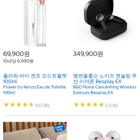
69,900원
349,900원
10㎖당 6,990원
플라워 바이 겐조 오드트왈렛
뱅앤올룹슨 노이즈 캔슬링 무
100ml
선 이어폰 Beoplay EX
Flower by Kenzo Eau de Toilette
B&O Noise Cancenlling Wireless
100ml
Earbuds Beoplay EX
★
★
★
★
★
★
★
★
★
★
★
★
★
★
★
★
★
★
★
★
4.6 (36)
5.0 (6)