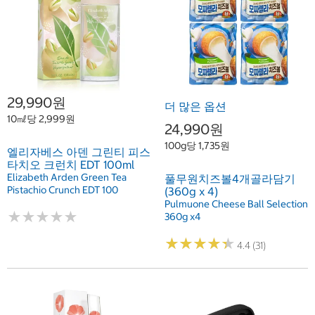
29,990원
더 많은 옵션
10㎖당 2,999원
24,990원
100g당 1,735원
엘리자베스 아덴 그린티 피스
타치오 크런치 EDT 100ml
Elizabeth Arden Green Tea
풀무원치즈볼4개골라담기
Pistachio Crunch EDT 100
(360g x 4)
Pulmuone Cheese Ball Selection
★
★
★
★
★
★
★
★
★
★
360g x4
★
★
★
★
★
★
★
★
★
★
4.4 (31)