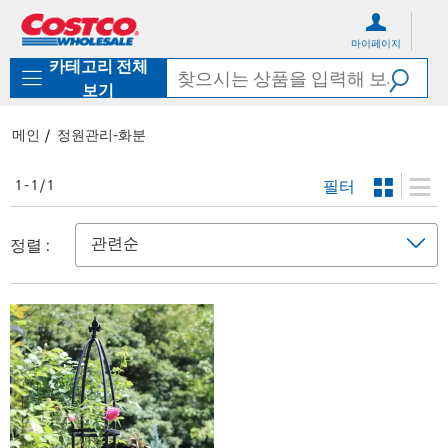
컨
메
텐
뉴
마이페이지
츠
로
카테고리 전체
로
바
바
로
보기
로
가
가
기
메인
정원관리-화분
기
필터
1 - 1 / 1
정렬 :