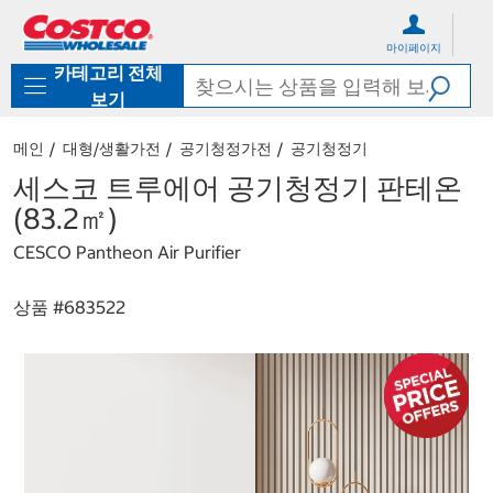
컨
메
텐
뉴
마이페이지
츠
로
카테고리 전체
로
바
바
로
보기
로
가
가
기
메인
대형/생활가전
공기청정가전
공기청정기
기
세스코 트루에어 공기청정기 판테온
(83.2㎡)
CESCO Pantheon Air Purifier
상품 #
683522