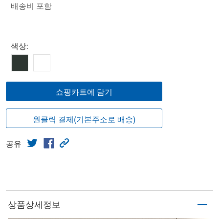
배송비 포함
Select product
색상:
쇼핑카트에 담기
원클릭 결제(기본주소로 배송)
공유
상품상세정보