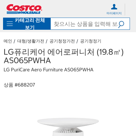
컨
메
텐
뉴
마이페이지
츠
로
카테고리 전체
로
바
바
로
보기
로
가
가
기
메인
대형/생활가전
공기청정가전
공기청정기
기
LG퓨리케어 에어로퍼니처 (19.8㎡)
AS065PWHA
LG PuriCare Aero Furniture AS065PWHA
상품 #
688207