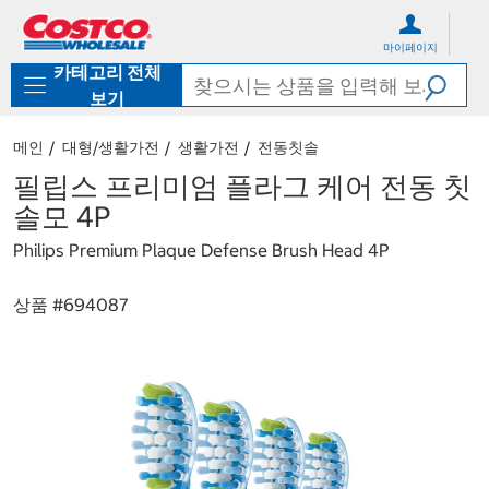
컨
메
텐
뉴
마이페이지
츠
로
카테고리 전체
로
바
바
로
보기
로
가
가
기
메인
대형/생활가전
생활가전
전동칫솔
기
필립스 프리미엄 플라그 케어 전동 칫
솔모 4P
Philips Premium Plaque Defense Brush Head 4P
상품 #
694087