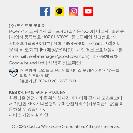
(주)코스트코 코리아
14347 경기도 광명시 일직로 40 (일직동 163-3) | 대표자 : 조민수
| 사업자 등록번호 : 107-81-63829 | 통신판매업 신고번호 : 제
고객센터
2013-경기광명-0013호 | 전화 : 1899-9900 | E-mail :
문의 바로가기 ▶ (매장/온라인)
| 개인 정보 보호책임자 : 한
webmanager@costcokr.com
신(E-mail :
) | 호스팅제공자 :
사업자정보확인
Google Ireland Ltd. |
[인증범위] 코스트코 온라인몰 서비스 운영(심사받지 않은 물
리적 인프라 제외)
[유효기간] 2024.10.20 - 2027.10.19
KEB 하나은행 구매 안전서비스
회원님은 안전거래를 위해 실시간 계좌이체 결제시 코스트코에
서 가입한 KEB 하나은행의 구매안전서비스(채무지급보증)를 이
용하실 수 있습니다.
서비스 가입사실 확인
©
2026
Costco Wholesale Corporation.
All rights reserved.