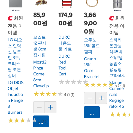
85,9
174,9
3,66
회원
회원
00원
00원
9,00
전용 아
전용 아
0원
이템
이템
모스트
DURO
LG 디오
스타리
오루노
12 핀자
다용도
스 인덕
온간냉
18K 골드
뿔 8cm
툴 카트
션 빌트
식45박
팔찌
집게핀
DURO
인 3구,
스1/2냉
Oruno
Most12
Red
크리스
동업소
18K
Pinza
Tool
탈 코튼
용냉장
Gold
Corne
Cart
실버
고1050L
Bracelet
8cm
★
★
★
★
★
★
★
★
★
★
LG DIOS
Starion
★
★
★
★
★
★
★
★
★
★
5.0 (1)
Clawclip
Objet
Comme
★
★
★
★
★
★
★
★
★
★
Inductio
Rcial
4.0 (1)
N Range
Regrige
3
Rator 45
Burners
카트에 담기
★
★
★
★
★
★
★
★
★
★
★
★
★
★
★
★
3.0 (1)
카트에 담기