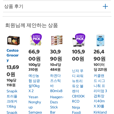
상품 후기
회원님께 제안하는 상품
Costco
66,9
30,9
105,9
26,4
Grocer
00원
90원
00원
90원
y
100g당
10㎖당
10미터
13,69
310원
484원
당 221원
닌자 푸
0원
예산농
하겐다
커클랜
디 파워
10g당
협 삼광
즈스틱
드 시그
뉴트리
118원
쌀10kg
바
니춰 프
듀오 블
X 2
80mlx8
리미엄 3
Snapik
렌더
겹화장
트러플
CB100K
Yesan
Haagen-
지40m
크래커
RCO
Nonghy
Dazs
X 30롤
1.16kg
Up
Stick
Ninja
Samgwa
Bar
Kirkland
Snapik
Foodi