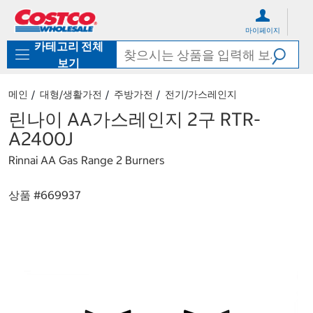
컨
메
텐
뉴
마이페이지
츠
로
카테고리 전체
로
바
바
로
보기
로
가
가
기
메인
대형/생활가전
주방가전
전기/가스레인지
기
린나이 AA가스레인지 2구 RTR-
A2400J
Rinnai AA Gas Range 2 Burners
상품 #
669937