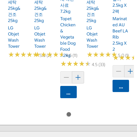
세탁
세탁
세탁
사료
2.5kg X
25kg&
25kg&
25kg&
7.2kg
2팩
건조
건조
건조
Topet
Marinat
25kg
25kg
25kg
Chicken
Ed AU
LG
LG
LG
&
Beef LA
Objet
Objet
Objet
Vegeta
Rib
Wash
Wash
Wash
Ble Dog
2.5kg X
Tower
Tower
Tower
Food
2
★
★
★
★
★
★
★
★
★
★
★
★
★
★
★
★
★
★
★
★
★
★
★
★
★
★
★
★
★
★
5.0 (2)
4.6 (11)
5.0 (1)
7.2kg
★
★
★
★
★
★
★
★
★
★
★
★
★
★
★
★
4.5 (33)
카트에 
카트에 담기