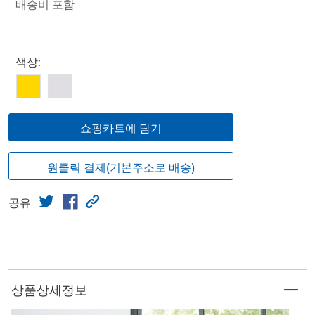
배송비 포함
Select product
색상:
쇼핑카트에 담기
원클릭 결제(기본주소로 배송)
공유
상품상세정보