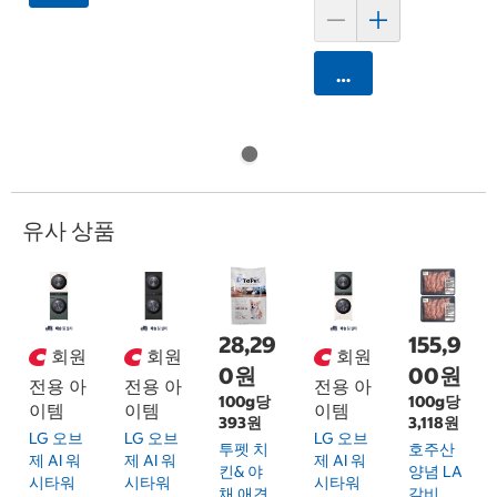
카트에 담기
유사 상품
28,29
155,9
회원
회원
회원
0원
00원
전용 아
전용 아
전용 아
100g당
100g당
이템
이템
이템
393원
3,118원
LG 오브
LG 오브
LG 오브
투펫 치
호주산
제 AI 워
제 AI 워
제 AI 워
킨& 야
양념 LA
시타워
시타워
시타워
채 애견
갈비