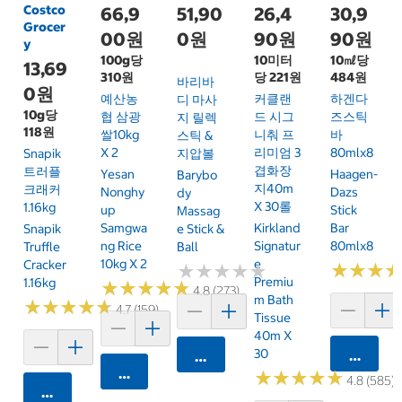
Costco
66,9
51,90
26,4
30,9
Grocer
00원
0원
90원
90원
y
100g당
10미터
10㎖당
13,69
310원
당 221원
484원
바리바
0원
예산농
커클랜
하겐다
디 마사
10g당
협 삼광
드 시그
즈스틱
지 릴렉
118원
쌀10kg
니춰 프
바
스틱 &
X 2
리미엄 3
80mlx8
Snapik
지압볼
겹화장
트러플
Yesan
Haagen-
Barybo
지40m
크래커
Nonghy
Dazs
Dy
X 30롤
1.16kg
Up
Stick
Massag
Samgwa
Kirkland
Bar
Snapik
E Stick &
Ng Rice
Signatur
80mlx8
Truffle
Ball
10kg X 2
E
Cracker
★
★
★
★
★
★
★
★
★
★
★
★
★
★
★
★
Premiu
1.16kg
★
★
★
★
★
★
★
★
★
★
4.8 (273)
M Bath
★
★
★
★
★
★
★
★
★
★
4.7 (159)
Tissue
40m X
30
카트에 
카트에 담기
카트에 담기
★
★
★
★
★
★
★
★
★
★
4.8 (585)
카트에 담기