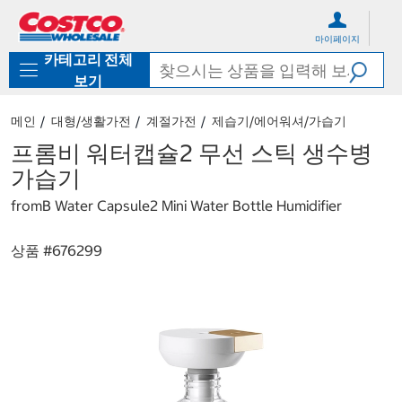
컨
메
텐
뉴
마이페이지
츠
로
카테고리 전체
로
바
바
로
보기
로
가
가
기
메인
대형/생활가전
계절가전
제습기/에어워셔/가습기
기
프롬비 워터캡슐2 무선 스틱 생수병
가습기
fromB Water Capsule2 Mini Water Bottle Humidifier
상품 #
676299