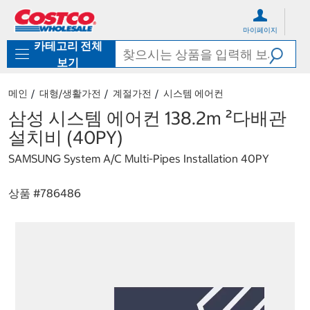
컨
메
텐
뉴
마이페이지
츠
로
카테고리 전체
로
바
바
로
보기
로
가
가
기
메인
대형/생활가전
계절가전
시스템 에어컨
기
삼성 시스템 에어컨 138.2m ²다배관
설치비 (40PY)
SAMSUNG System A/C Multi-Pipes Installation 40PY
상품 #
786486