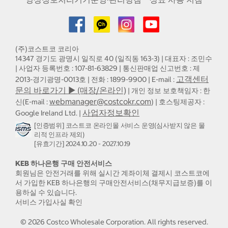
(주)코스트코 코리아
14347 경기도 광명시 일직로 40 (일직동 163-3) | 대표자 : 조민수
| 사업자 등록번호 : 107-81-63829 | 통신판매업 신고번호 : 제
고객센터
2013-경기광명-0013호 | 전화 : 1899-9900 | E-mail :
문의 바로가기 ▶ (매장/온라인)
| 개인 정보 보호책임자 : 한
webmanager@costcokr.com
신(E-mail :
) | 호스팅제공자 :
사업자정보확인
Google Ireland Ltd. |
[인증범위] 코스트코 온라인몰 서비스 운영(심사받지 않은 물
리적 인프라 제외)
[유효기간] 2024.10.20 - 2027.10.19
KEB 하나은행 구매 안전서비스
회원님은 안전거래를 위해 실시간 계좌이체 결제시 코스트코에
서 가입한 KEB 하나은행의 구매안전서비스(채무지급보증)를 이
용하실 수 있습니다.
서비스 가입사실 확인
©
2026
Costco Wholesale Corporation.
All rights reserved.