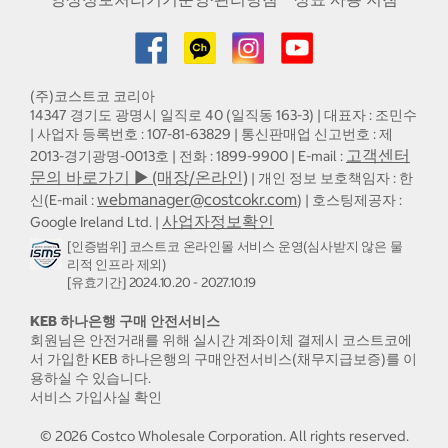
(주)코스트코 코리아
14347 경기도 광명시 일직로 40 (일직동 163-3) | 대표자 : 조민수
| 사업자 등록번호 : 107-81-63829 | 통신판매업 신고번호 : 제
고객센터
2013-경기광명-0013호 | 전화 : 1899-9900 | E-mail :
문의 바로가기 ▶ (매장/온라인)
| 개인 정보 보호책임자 : 한
webmanager@costcokr.com
신(E-mail :
) | 호스팅제공자 :
사업자정보확인
Google Ireland Ltd. |
[인증범위] 코스트코 온라인몰 서비스 운영(심사받지 않은 물
리적 인프라 제외)
[유효기간] 2024.10.20 - 2027.10.19
KEB 하나은행 구매 안전서비스
회원님은 안전거래를 위해 실시간 계좌이체 결제시 코스트코에
서 가입한 KEB 하나은행의 구매안전서비스(채무지급보증)를 이
용하실 수 있습니다.
서비스 가입사실 확인
©
2026
Costco Wholesale Corporation.
All rights reserved.