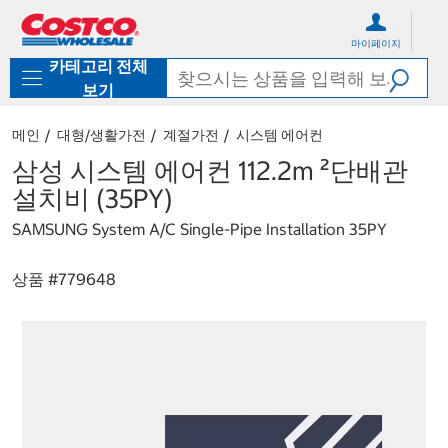
컨
메
텐
뉴
마이페이지
츠
로
카테고리 전체
로
바
바
로
보기
로
가
가
기
메인
대형/생활가전
계절가전
시스템 에어컨
기
삼성 시스템 에어컨 112.2m ²단배관
설치비 (35PY)
SAMSUNG System A/C Single-Pipe Installation 35PY
상품 #
779648