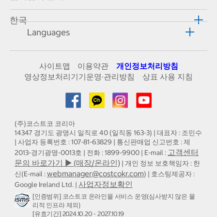
한국
Languages
사이트맵
이용약관
개인정보처리방침
영상정보처리기기운영·관리방침
상표 사용 지침
(주)코스트코 코리아
14347 경기도 광명시 일직로 40 (일직동 163-3) | 대표자 : 조민수
| 사업자 등록번호 : 107-81-63829 | 통신판매업 신고번호 : 제
고객센터
2013-경기광명-0013호 | 전화 : 1899-9900 | E-mail :
문의 바로가기 ▶ (매장/온라인)
| 개인 정보 보호책임자 : 한
webmanager@costcokr.com
신(E-mail :
) | 호스팅제공자 :
사업자정보확인
Google Ireland Ltd. |
[인증범위] 코스트코 온라인몰 서비스 운영(심사받지 않은 물
리적 인프라 제외)
[유효기간] 2024.10.20 - 2027.10.19