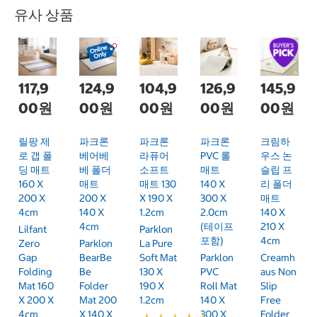
유사 상품
117,9
124,9
104,9
126,9
145,9
00원
00원
00원
00원
00원
릴팡 제
파크론
파크론
파크론
크림하
로 갭 폴
베어베
라퓨어
PVC 롤
우스 논
딩 매트
베 폴더
소프트
매트
슬립 프
160 X
매트
매트 130
140 X
리 폴더
200 X
200 X
X 190 X
300 X
매트
4cm
140 X
1.2cm
2.0cm
140 X
4cm
(테이프
210 X
Lilfant
Parklon
포함)
4cm
Zero
Parklon
La Pure
Gap
BearBe
Soft Mat
Parklon
Creamh
Folding
Be
130 X
PVC
Aus Non
Mat 160
Folder
190 X
Roll Mat
Slip
X 200 X
Mat 200
1.2cm
140 X
Free
4cm
X 140 X
300 X
Folder