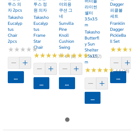
버터플
투스 의
투스 정
야외용
Dagger
라이썬
자 2pcs
원 의자
쿠션 그
피클볼
쉘터
네
세트
Takasho
Takasho
3.5x3.5
Eucalyp
Eucalyp
Sunvilla
Franklin
M
Tus
Tus
Pine
Dagger
Takasho
Chair
Frame
Knoll
PickleBa
Butterfl
2pcs
Star
Cushion
Ll Set
Y Sun
Chair
Swing
★
★
★
★
★
★
★
★
★
★
★
★
★
★
★
★
Shelter
★
★
★
★
★
★
★
★
★
★
★
★
★
★
★
★
★
★
★
★
3.5x3.5
4.4 (8)
5.0 (2)
M
★
★
★
★
★
★
★
★
★
★
4.6 (26)
카트에 담기
카트에 
카트에 담기
카트에 담기
카트에 담기