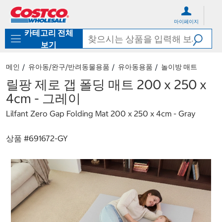
컨
메
텐
뉴
마이페이지
츠
로
카테고리 전체
로
바
바
로
보기
로
가
가
기
메인
유아동/완구/반려동물용품
유아동용품
놀이방 매트
기
릴팡 제로 갭 폴딩 매트 200 x 250 x
4cm - 그레이
Lilfant Zero Gap Folding Mat 200 x 250 x 4cm - Gray
상품 #
691672-GY