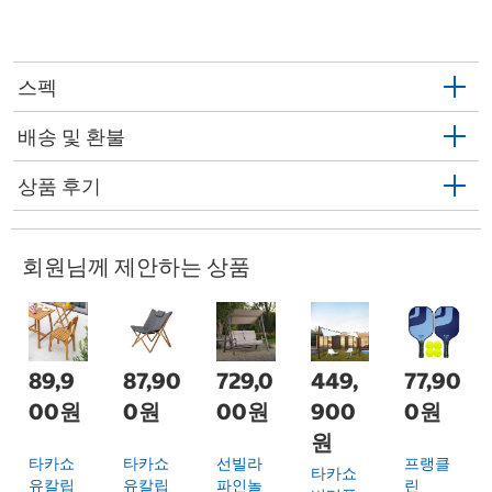
스펙
배송 및 환불
상품 후기
회원님께 제안하는 상품
89,9
87,90
729,0
449,
77,90
00원
0원
00원
900
0원
원
타카쇼
타카쇼
선빌라
프랭클
타카쇼
유칼립
유칼립
파인놀
린