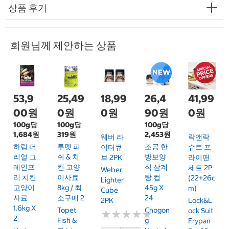
상품 후기
회원님께 제안하는 상품
53,9
25,49
18,99
26,4
41,99
00원
0원
0원
90원
0원
100g당
100g당
100g당
1,684원
319원
2,453원
웨버 라
락앤락
하림 더
투펫 피
조공 한
이터큐
슈트 프
리얼 그
쉬 & 치
방보양
브 2PK
라이팬
레인프
킨 고양
식 삼계
세트 2P
Weber
리 치킨
이사료
탕 컵
(22+26c
Lighter
고양이
8kg / 최
45g X
M)
Cube
사료
소구매 2
24
2PK
Lock&L
1.6kg X
Topet
Chogon
Ock Suit
★
★
★
★
★
★
★
★
★
★
2
Fish &
G
Frypan