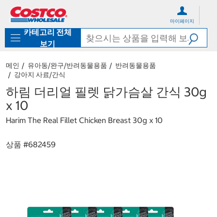
컨
메
텐
뉴
마이페이지
츠
로
카테고리 전체
로
바
바
로
보기
로
가
가
기
메인
유아동/완구/반려동물용품
반려동물용품
기
강아지 사료/간식
하림 더리얼 필렛 닭가슴살 간식 30g
x 10
Harim The Real Fillet Chicken Breast 30g x 10
상품 #
682459