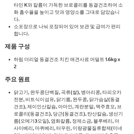
타민 K와 칼륨이 가득한 브로콜리를 동결건조하여 소
화 흡수율을 높이고 맛과 영양소를 그대로 담았습니
다.
소포장으로 나눠 포장되어 있어 보관 및 급여가 편리
합니다.
제품 구성
하림 더리얼 동결건조 치킨 애견사료 어덜트 1.6kg x
2
주요 원료
닭고기, 완두콩단백질, 곡류(쌀), 병아리콩, 타피오카
전분, 비트식이섬유, 닭기름, 완두콩, 닭가슴살(동결
건조), 제이인산칼슘, 아마인, 계란분말, 맥주효모, 브
로콜리(동결건조), 당근(동결건조), 탄산칼슘, 생선기
름(오메가3오일), 염화칼륨, 정제소금, 블루베리, 아
사이베리, 마퀴베리, 터우린, 미량광물질류합제(미네