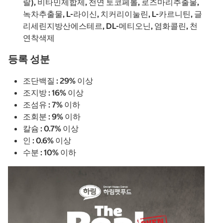
랄), 비타민제합제, 천연 토코페롤, 로즈마리추출물,
녹차추출물, L-라이신, 치커리이눌린, L-카르니틴, 글
리세린지방산에스테르, DL-메티오닌, 염화콜린, 천
연착색제
등록 성분
조단백질 : 29% 이상
조지방 : 16% 이상
조섬유 : 7% 이하
조회분 : 9% 이하
칼슘 : 0.7% 이상
인 : 0.6% 이상
수분 : 10% 이하