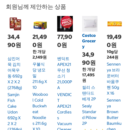
회원님께 제안하는 상품
Costco
34,4
21,49
77,90
19,49
Grocer
90원
0원
0원
0원
y
한 개당
10g당
34,9
2,149원
244원
삼진어
벤딕트
90원
우불식
Sennen
묵 김치
APEX21
한 개당
당 냉모
Ya 브라
어묵우
무선 청
17,495
밀
운버터
동 692g
소기
원
211.6g X
바움쿠
X 2 X 2
21,000P
10
씰리 스
헨 50g
(2768g)
A
탠다드
X 16
Wooboo
Samjin
VENDIC
베개 2P
L Cold
Sennen
Fish
T
Buckwh
Sealy
Ya
Cake
APEX21
Eat
Standar
Brown
Udon
Cordles
Noodle
D Pillow
Butter
692g X
S
S 211.6g
2P
Baumku
2 X 2
Vacuum
X 10
Chen
(2768g)
Cleaner