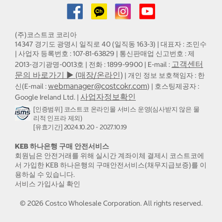
(주)코스트코 코리아
14347 경기도 광명시 일직로 40 (일직동 163-3) | 대표자 : 조민수
| 사업자 등록번호 : 107-81-63829 | 통신판매업 신고번호 : 제
고객센터
2013-경기광명-0013호 | 전화 : 1899-9900 | E-mail :
문의 바로가기 ▶ (매장/온라인)
| 개인 정보 보호책임자 : 한
webmanager@costcokr.com
신(E-mail :
) | 호스팅제공자 :
사업자정보확인
Google Ireland Ltd. |
[인증범위] 코스트코 온라인몰 서비스 운영(심사받지 않은 물
리적 인프라 제외)
[유효기간] 2024.10.20 - 2027.10.19
KEB 하나은행 구매 안전서비스
회원님은 안전거래를 위해 실시간 계좌이체 결제시 코스트코에
서 가입한 KEB 하나은행의 구매안전서비스(채무지급보증)를 이
용하실 수 있습니다.
서비스 가입사실 확인
©
2026
Costco Wholesale Corporation.
All rights reserved.