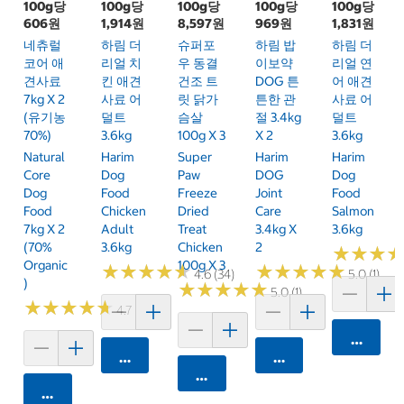
100g당
100g당
100g당
100g당
100g당
606원
1,914원
8,597원
969원
1,831원
네츄럴
하림 더
슈퍼포
하림 밥
하림 더
코어 애
리얼 치
우 동결
이보약
리얼 연
견사료
킨 애견
건조 트
DOG 튼
어 애견
7kg X 2
사료 어
릿 닭가
튼한 관
사료 어
(유기농
덜트
슴살
절 3.4kg
덜트
70%)
3.6kg
100g X 3
X 2
3.6kg
Natural
Harim
Super
Harim
Harim
Core
Dog
Paw
DOG
Dog
Dog
Food
Freeze
Joint
Food
Food
Chicken
Dried
Care
Salmon
7kg X 2
Adult
Treat
3.4kg X
3.6kg
(70%
3.6kg
Chicken
2
★
★
★
★
★
★
Organic
100g X 3
★
★
★
★
★
★
★
★
★
★
★
★
★
★
★
★
★
★
★
★
4.6 (34)
5.0 (1)
)
★
★
★
★
★
★
★
★
★
★
5.0 (1)
★
★
★
★
★
★
★
★
★
★
4.7 (95)
카트에 
카트에 담기
카트에 담기
카트에 담기
카트에 담기