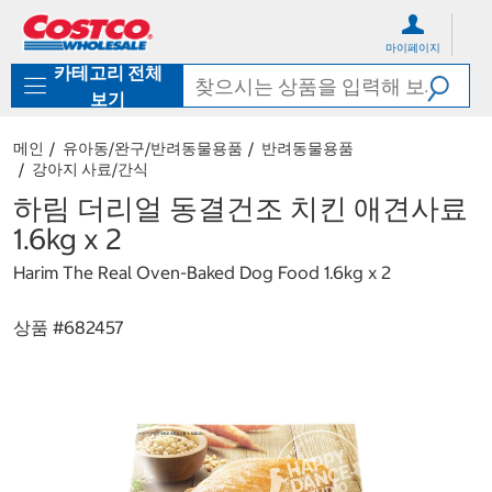
컨
메
텐
뉴
마이페이지
츠
로
카테고리 전체
로
바
바
로
보기
로
가
가
기
메인
유아동/완구/반려동물용품
반려동물용품
기
강아지 사료/간식
하림 더리얼 동결건조 치킨 애견사료
1.6kg x 2
Harim The Real Oven-Baked Dog Food 1.6kg x 2
상품 #
682457