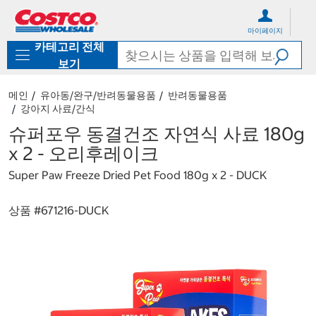
컨
메
텐
뉴
마이페이지
츠
로
카테고리 전체
로
바
바
로
보기
로
가
가
기
메인
유아동/완구/반려동물용품
반려동물용품
기
강아지 사료/간식
슈퍼포우 동결건조 자연식 사료 180g
x 2 - 오리후레이크
Super Paw Freeze Dried Pet Food 180g x 2 - DUCK
상품 #
671216-DUCK