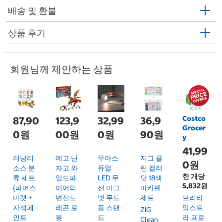
배송 및 환불
상품 후기
회원님께 제안하는 상품
Costco
87,90
123,9
32,99
36,9
Grocer
0원
00원
0원
90원
y
41,99
러닝리
레고 닌
무아스
지그 클
0원
소스 분
자고 와
듀얼
린 컬러
한 개당
류 세트
일드파
LED 무
닷 18색
5,832원
(파머스
이어의
선 마그
마카펜
마켓 +
변신드
넷 무드
세트
브리타
자석페
래곤 로
등 스탠
막스트
ZIG
인트
봇
드
라 프로
Clean