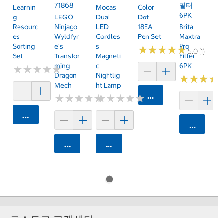
71868
필터
Learnin
Mooas
Color
6PK
G
LEGO
Dual
Dot
Resourc
Ninjago
LED
18EA
Brita
Es
Wyldfyr
Cordles
Pen Set
Maxtra
Sorting
E's
S
Pro
★
★
★
★
★
★
★
★
★
★
5.0 (1)
Set
Transfor
Magneti
Filter
Ming
C
6PK
★
★
★
★
★
★
★
★
★
★
Dragon
Nightlig
★
★
★
★
★
★
Mech
Ht Lamp
카트에 담기
★
★
★
★
★
★
★
★
★
★
★
★
★
★
★
★
★
★
★
★
카트에 담기
카트에 
카트에 담기
카트에 담기