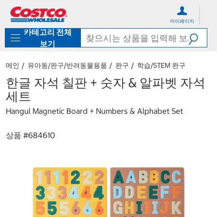
컨
메
텐
뉴
마이페이지
츠
로
카테고리 전체
로
바
바
로
보기
로
가
가
기
메인
유아동/완구/반려동물용품
완구
학습/STEM 완구
기
한글 자석 칠판 + 숫자 & 알파벳 자석
세트
Hangul Magnetic Board + Numbers & Alphabet Set
상품 #
684610