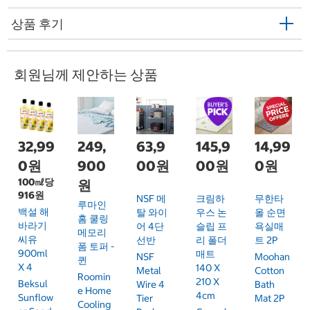
상품 후기
회원님께 제안하는 상품
32,99
249,
63,9
145,9
14,99
0원
900
00원
00원
0원
100㎖당
원
916원
NSF 메
크림하
무한타
루마인
백설 해
탈 와이
우스 논
올 순면
홈 쿨링
바라기
어 4단
슬립 프
욕실매
메모리
씨유
선반
리 폴더
트 2P
폼 토퍼 -
900ml
매트
NSF
Moohan
퀸
X 4
140 X
Metal
Cotton
Roomin
210 X
Beksul
Wire 4
Bath
E Home
4cm
Sunflow
Tier
Mat 2P
Cooling