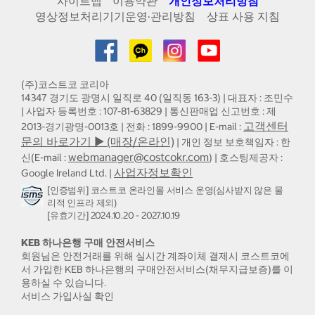
사이트맵
이용약관
개인정보처리방침
영상정보처리기기운영·관리방침
상표 사용 지침
(주)코스트코 코리아
14347 경기도 광명시 일직로 40 (일직동 163-3) | 대표자 : 조민수
| 사업자 등록번호 : 107-81-63829 | 통신판매업 신고번호 : 제
고객센터
2013-경기광명-0013호 | 전화 : 1899-9900 | E-mail :
문의 바로가기 ▶ (매장/온라인)
| 개인 정보 보호책임자 : 한
webmanager@costcokr.com
신(E-mail :
) | 호스팅제공자 :
사업자정보확인
Google Ireland Ltd. |
[인증범위] 코스트코 온라인몰 서비스 운영(심사받지 않은 물
리적 인프라 제외)
[유효기간] 2024.10.20 - 2027.10.19
KEB 하나은행 구매 안전서비스
회원님은 안전거래를 위해 실시간 계좌이체 결제시 코스트코에
서 가입한 KEB 하나은행의 구매안전서비스(채무지급보증)를 이
용하실 수 있습니다.
서비스 가입사실 확인