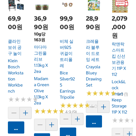
69,9
36,9
99,9
28,9
2,079
00원
90원
00원
90원
,000
10g당
원
163원
클라인
비체 실
크레욜
락앤락
마다마
보쉬 공
버925
라 블루
스마트
그린올
구 놀이
귀걸이
이 드로
킵 신선
리브
트리폴
잉 세트
Klein
보관용
1.13kg X
레
Bosch
Crayola
기 11P X
2ea
Worksta
Bice
Bluey
112
Madam
Tion
Silver92
Drawing
Lock&L
A Green
Workbe
5
Set
Ock
Olive
Nch
Earrings
★
★
★
★
★
★
★
★
★
★
Smart
5.0 (1)
1.13kg X
Tripolle
★
★
★
★
★
★
★
★
★
★
Keep
2ea
★
★
★
★
★
★
★
★
★
★
Storage
5.0 (1)
★
★
★
★
★
★
★
★
★
★
4.9 (9)
11P X 112
★
★
★
★
★
★
카트에 담기
카트에 담기
카트에 담기