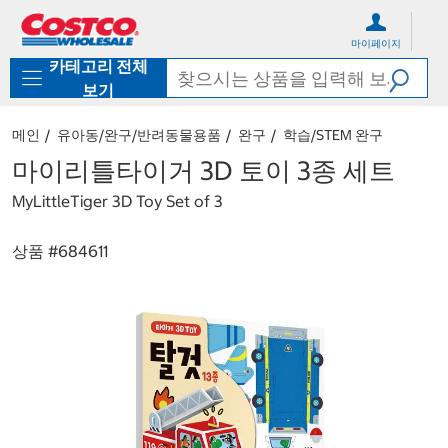
컨
메
텐
뉴
마이페이지
츠
로
카테고리 전체
로
바
바
로
보기
로
가
가
기
메인
유아동/완구/반려동물용품
완구
학습/STEM 완구
기
마이리틀타이거 3D 토이 3종 세트
MyLittleTiger 3D Toy Set of 3
상품 #
684611