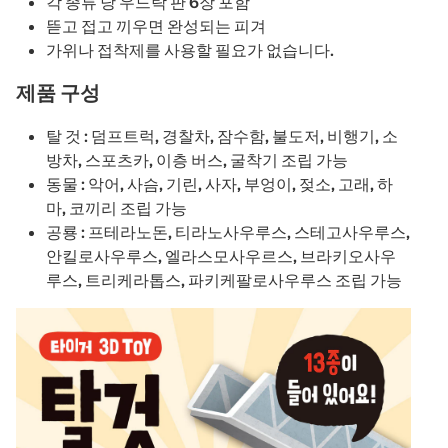
각 종류 당 우드락 판 6장 포함
뜯고 접고 끼우면 완성되는 피겨
가위나 접착제를 사용할 필요가 없습니다.
제품 구성
탈 것 : 덤프트럭, 경찰차, 잠수함, 불도저, 비행기, 소
방차, 스포츠카, 이층 버스, 굴착기 조립 가능
동물 : 악어, 사슴, 기린, 사자, 부엉이, 젖소, 고래, 하
마, 코끼리 조립 가능
공룡 : 프테라노돈, 티라노사우루스, 스테고사우루스,
안킬로사우루스, 엘라스모사우르스, 브라키오사우
루스, 트리케라톱스, 파키케팔로사우루스 조립 가능