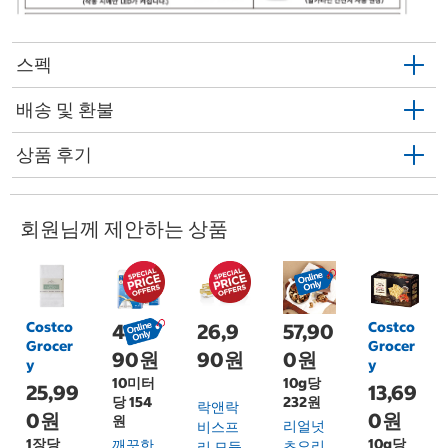
스펙
배송 및 환불
상품 후기
회원님께 제안하는 상품
Costco
Costco
46,9
26,9
57,90
Grocer
Grocer
90원
90원
0원
y
y
10미터
10g당
25,99
13,69
당 154
232원
락앤락
0원
0원
원
리얼넛
비스프
1장당
10g당
깨끗한
츠오리
리 모듈