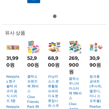
유사 상품
31,99
52,9
68,9
269,
30,9
0원
00원
00원
900
90원
원
Keeppla
클릭소
러닝리
핑크퐁
클릭소
Y 짱구
프렌즈
소스 분
공세트
주니어
블럭 피
팩 39피
류활동
(주사위,
마스터
규어 음
스
슈퍼파
멜로디,
팩 186피
식 시리
이 & 분
미니 소
Clixo
스
즈 3종
류접시
프트볼)
Friends
Clixo
와 스쿠
Keeppla
Pack 39
Pinkfon
Junior