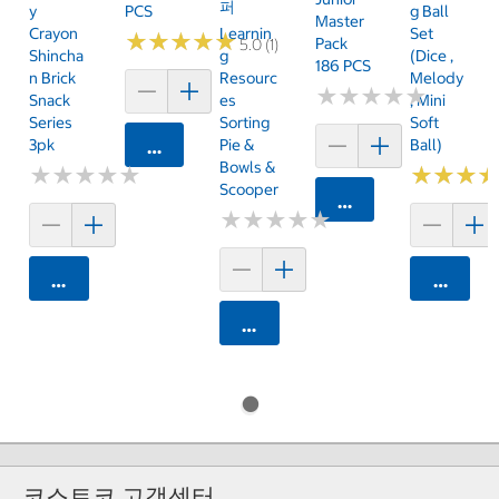
퍼
Y
PCS
G Ball
Master
Crayon
Learnin
Set
★
★
★
★
★
★
★
★
★
★
Pack
5.0 (1)
Shincha
G
(Dice ,
186 PCS
N Brick
Resourc
Melody
★
★
★
★
★
★
★
★
★
★
Snack
Es
, Mini
Series
Sorting
Soft
3pk
Pie &
Ball)
카트에 담기
Bowls &
★
★
★
★
★
★
★
★
★
★
★
★
★
★
★
★
Scooper
카트에 담기
★
★
★
★
★
★
★
★
★
★
카트에 담기
카트에 
카트에 담기
코스트코 고객센터