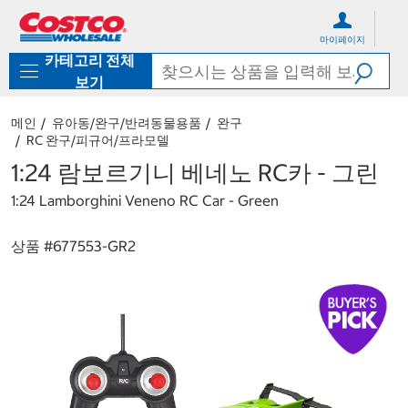
컨
메
텐
뉴
마이페이지
츠
로
카테고리 전체
로
바
바
로
보기
로
가
가
기
메인
유아동/완구/반려동물용품
완구
기
RC 완구/피규어/프라모델
1:24 람보르기니 베네노 RC카 - 그린
1:24 Lamborghini Veneno RC Car - Green
상품 #
677553-GR2