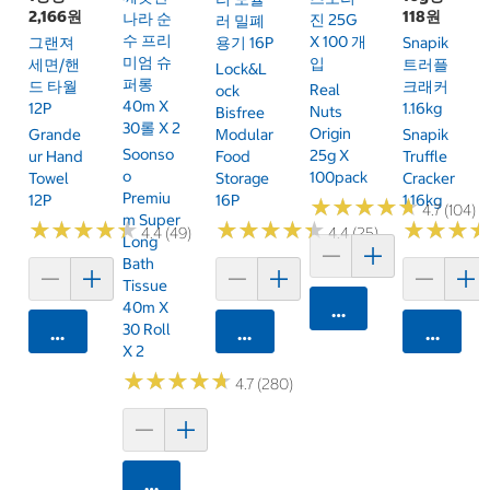
2,166원
118원
나라 순
진 25G
러 밀폐
수 프리
X 100 개
그랜져
용기 16P
Snapik
미엄 슈
입
세면/핸
트러플
Lock&L
퍼롱
드 타월
크래커
Real
Ock
40m X
12P
1.16kg
Nuts
Bisfree
30롤 X 2
Origin
Grande
Modular
Snapik
Soonso
25g X
Ur Hand
Food
Truffle
O
100pack
Towel
Storage
Cracker
Premiu
12P
16P
1.16kg
★
★
★
★
★
★
★
★
★
★
4.7 (104)
M Super
★
★
★
★
★
★
★
★
★
★
★
★
★
★
★
★
★
★
★
★
★
★
★
★
★
★
4.4 (49)
4.4 (25)
Long
Bath
Tissue
40m X
카트에 담기
30 Roll
카트에 담기
카트에 담기
카트에 
X 2
★
★
★
★
★
★
★
★
★
★
4.7 (280)
카트에 담기