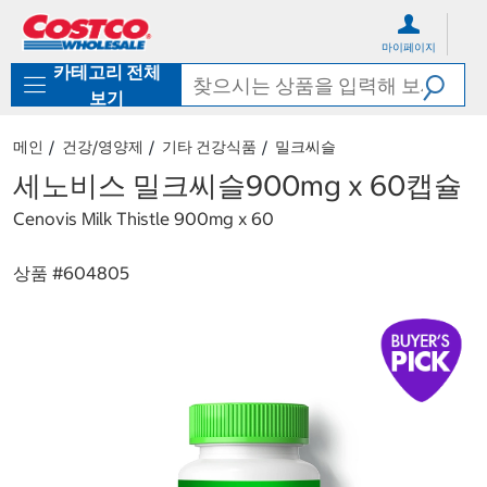
컨
메
텐
뉴
마이페이지
츠
로
카테고리 전체
로
바
바
로
보기
로
가
가
기
메인
건강/영양제
기타 건강식품
밀크씨슬
기
세노비스 밀크씨슬900mg x 60캡슐
Cenovis Milk Thistle 900mg x 60
상품 #
604805