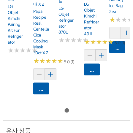
드
LG
매 X 2
Ice Bag
LG
LG
Objet
Papa
2ea
Objet
Objet
Kimchi
Recipe
Kimchi
★
★
★
★
★
★
Refriger
Refriger
Real
Pairing
Ator
Ator
Centella
Kit For
870L
491L
Cica
Refriger
★
★
★
★
★
★
★
★
★
★
★
★
★
★
★
★
★
★
★
★
Cooling
Ator
5.0 (1)
Mask
카트에 
★
★
★
★
★
★
★
★
★
★
30ct X 2
★
★
★
★
★
★
★
★
★
★
5.0 (1)
카트에 담기
카트에 담기
유사 상품