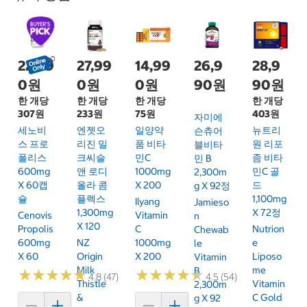
22,99
27,99
14,99
26,9
28,9
0원
0원
0원
90원
90원
한 개당
한 개당
한 개당
한 개당
307원
233원
75원
403원
자미에
세노비
엔젯오
일양약
뉴트리
슨츄어
스 프로
리진 밀
품 비타
원 리포
블비타
폴리스
크씨슬
민C
좀 비타
민 B
600mg
앤 로디
1000mg
민C 골
2,300m
X 60캡
올라 콤
X 200
드
G X 92정
슐
플렉스
1,100mg
Ilyang
Jamieso
1,300mg
X 72정
Cenovis
Vitamin
N
X 120
Propolis
C
Nutrion
Chewab
600mg
NZ
1000mg
E
Le
X 60
Origin
X 200
Liposo
Vitamin
Milk
Me
B
★
★
★
★
★
★
★
★
★
★
★
★
★
★
★
★
★
★
★
★
4.8 (47)
4.5 (54)
Thistle
Vitamin
2,300m
&
C Gold
G X 92