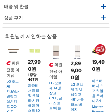
배송 및 환불
상품 후기
회원님께 제안하는 상품
27,99
19,49
2,89
회원
회원
0원
0원
9,00
전용 아
전용 아
1장당
이템
이템
0원
467원
마스터
LG 오브
LG 오브
LG 오브
파파레
버니 스
제
제 AI 냉
제 김치
서피 리
포츠 얼
Fit&Max
장고
냉장고
얼 센텔
음 주머
냉장고
870L, 글
491L- 글
라 시카
니 2개
설치키
라스 토
라스 베
쿨링 마
트 OC-
Master
프/아몬
이지
스크 30
Kit7
Bunney