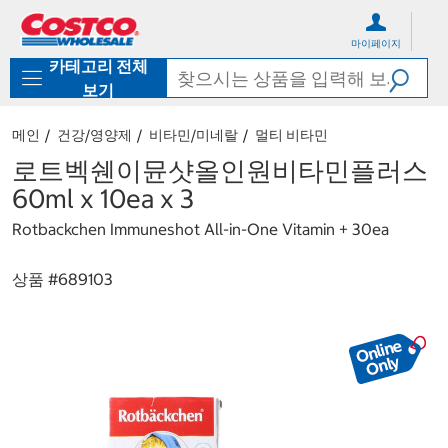
컨
메
텐
뉴
마이페이지
츠
로
카테고리 전체
로
바
바
로
보기
로
가
가
기
메인
건강/영양제
비타민/미네랄
멀티 비타민
기
로트벡쉔이뮨샷올인원비타민플러스
60ml x 10ea x 3
Rotbackchen Immuneshot All-in-One Vitamin + 30ea
상품 #
689103