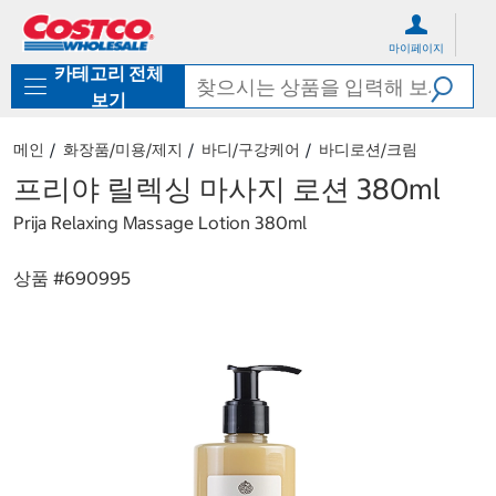
컨
메
텐
뉴
마이페이지
츠
로
카테고리 전체
로
바
바
로
보기
로
가
가
기
메인
화장품/미용/제지
바디/구강케어
바디로션/크림
기
프리야 릴렉싱 마사지 로션 380ml
Prija Relaxing Massage Lotion 380ml
상품 #
690995