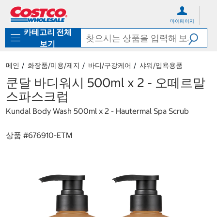
컨
메
텐
뉴
마이페이지
츠
로
카테고리 전체
로
바
바
로
보기
로
가
가
기
메인
화장품/미용/제지
바디/구강케어
샤워/입욕용품
기
쿤달 바디워시 500ml x 2 - 오떼르말
스파스크럽
Kundal Body Wash 500ml x 2 - Hautermal Spa Scrub
상품 #
676910-ETM