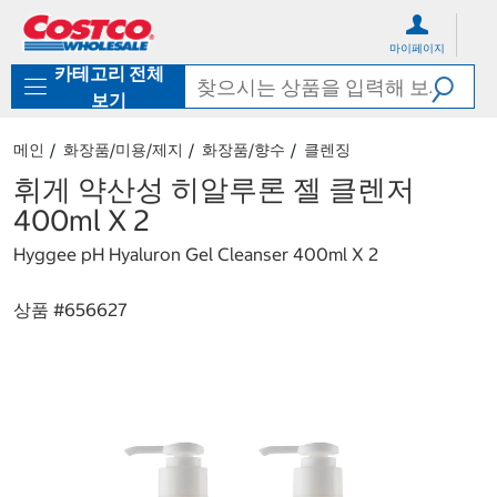
컨
메
텐
뉴
마이페이지
츠
로
카테고리 전체
로
바
바
로
보기
로
가
가
기
메인
화장품/미용/제지
화장품/향수
클렌징
기
휘게 약산성 히알루론 젤 클렌저
400ml X 2
Hyggee pH Hyaluron Gel Cleanser 400ml X 2
상품 #
656627