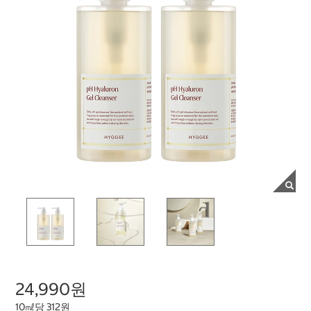
24,990원
10㎖당 312원