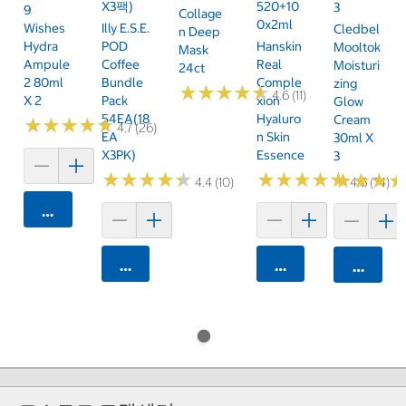
X3팩)
520+10
3
9
Collage
0x2ml
Wishes
Illy E.S.E.
Cledbel
N Deep
Hydra
POD
Hanskin
Mooltok
Mask
Ampule
Coffee
Real
Moisturi
24ct
2 80ml
Bundle
Comple
Zing
★
★
★
★
★
★
★
★
★
★
4.6 (11)
X 2
Pack
Xion
Glow
54EA(18
Hyaluro
Cream
★
★
★
★
★
★
★
★
★
★
4.7 (26)
EA
N Skin
30ml X
X3PK)
Essence
3
★
★
★
★
★
★
★
★
★
★
★
★
★
★
★
★
★
★
★
★
★
★
★
★
★
★
4.4 (10)
4.6 (74)
카트에 담기
카트에 담기
카트에 담기
카트에 