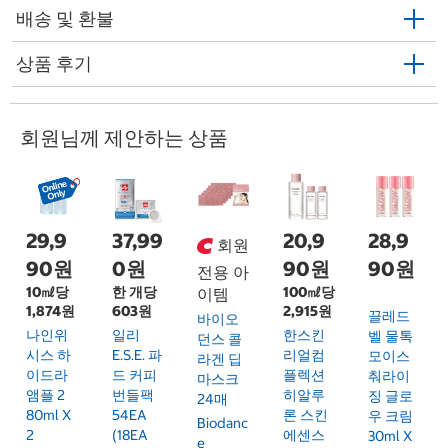
배송 및 환불
상품 후기
회원님께 제안하는 상품
29,9
37,99
20,9
28,9
회원
90원
0원
90원
90원
전용 아
10㎖당
한 개당
100㎖당
이템
1,874원
603원
2,915원
끌레드
바이오
나인위
일리
한스킨
벨 물톡
던스 콜
시스 하
E.S.E. 파
리얼컴
모이스
라겐 딥
이드라
드 커피
플렉션
춰라이
마스크
앰플 2
번들팩
히알루
징 글로
24매
80ml X
54EA
론 스킨
우 크림
Biodanc
2
(18EA
에센스
30ml X
E