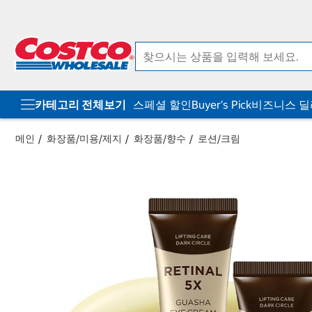
컨
메
텐
뉴
츠
로
로
바
바
로
로
가
가
기
기
카테고리 전체보기
스페셜 할인
Buyer's Pick
비즈니스 
메인
화장품/미용/제지
화장품/향수
로션/크림