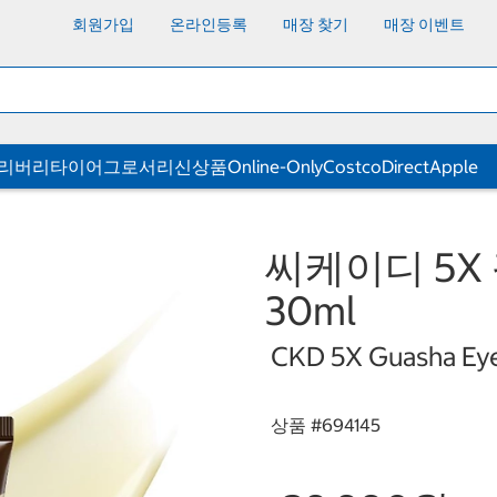
회원가입
온라인등록
매장 찾기
매장 이벤트
딜리버리
타이어
그로서리
신상품
Online-Only
CostcoDirect
Apple
씨케이디 5X 
30ml
CKD 5X Guasha Eye
상품 #
694145