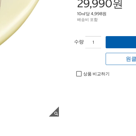
29,990원
10㎖당 4,998원
배송비 포함
수량
원클
상품 비교하기