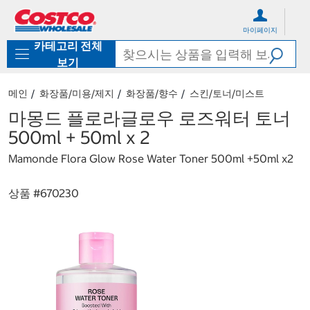
컨
메
텐
뉴
마이페이지
츠
로
카테고리 전체
로
바
바
로
보기
로
가
가
기
메인
화장품/미용/제지
화장품/향수
스킨/토너/미스트
기
마몽드 플로라글로우 로즈워터 토너
500ml + 50ml x 2
Mamonde Flora Glow Rose Water Toner 500ml +50ml x2
상품 #
670230