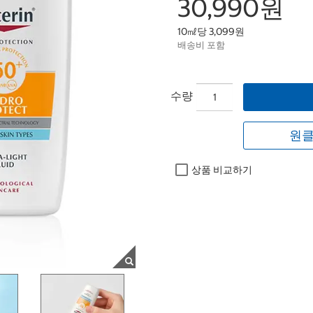
30,990원
10㎖당 3,099원
배송비 포함
수량
원클
상품 비교하기