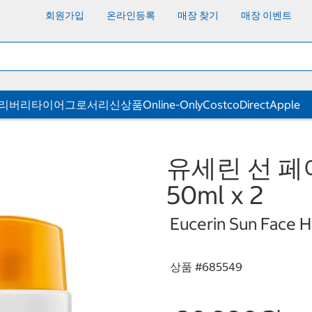
회원가입
온라인등록
매장 찾기
매장 이벤트
딜리버리
타이어
그로서리
신상품
Online-Only
CostcoDirect
Apple
유세린 선 
50ml x 2
Eucerin Sun Face H
상품 #
685549