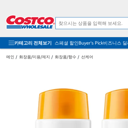
컨
메
텐
뉴
츠
로
로
바
바
로
로
가
가
기
기
카테고리 전체보기
스페셜 할인
Buyer's Pick
비즈니스 
메인
화장품/미용/제지
화장품/향수
선케어