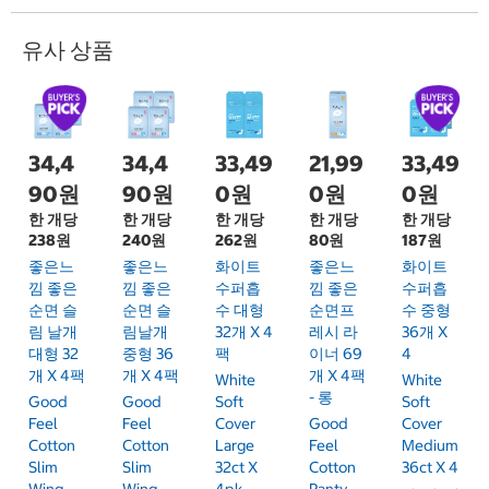
유사 상품
34,4
34,4
33,49
21,99
33,49
90원
90원
0원
0원
0원
한 개당
한 개당
한 개당
한 개당
한 개당
238원
240원
262원
80원
187원
좋은느
좋은느
화이트
좋은느
화이트
낌 좋은
낌 좋은
수퍼흡
낌 좋은
수퍼흡
순면 슬
순면 슬
수 대형
순면프
수 중형
림 날개
림날개
32개 X 4
레시 라
36개 X
대형 32
중형 36
팩
이너 69
4
개 X 4팩
개 X 4팩
개 X 4팩
White
White
- 롱
Good
Good
Soft
Soft
Feel
Feel
Cover
Good
Cover
Cotton
Cotton
Large
Feel
Medium
Slim
Slim
32ct X
Cotton
36ct X 4
Wing
Wing
4pk
Panty