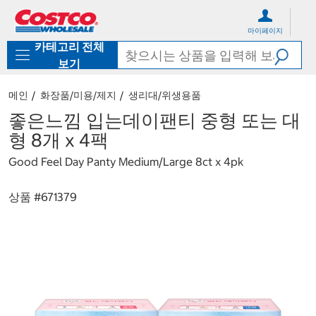
컨
메
텐
뉴
마이페이지
츠
로
카테고리 전체
로
바
바
로
보기
로
가
가
기
메인
화장품/미용/제지
생리대/위생용품
기
좋은느낌 입는데이팬티 중형 또는 대
형 8개 x 4팩
Good Feel Day Panty Medium/Large 8ct x 4pk
상품 #
671379