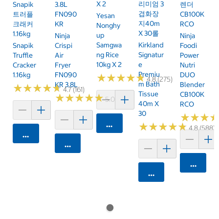
X 2
리미엄 3
Snapik
3.8L
렌더
겹화장
트러플
FN090
CB100K
Yesan
지40m
크래커
KR
RCO
Nonghy
X 30롤
1.16kg
Up
Ninja
Ninja
Samgwa
Kirkland
Snapik
Crispi
Foodi
Ng Rice
Signatur
Truffle
Air
Power
10kg X 2
E
Cracker
Fryer
Nutri
Premiu
1.16kg
FN090
DUO
★
★
★
★
★
★
★
★
★
★
4.8 (275)
M Bath
KR 3.8L
Blender
★
★
★
★
★
★
★
★
★
★
4.7 (161)
Tissue
CB100K
★
★
★
★
★
★
★
★
★
★
5.0 (6)
40m X
RCO
30
★
★
★
★
★
★
카트에 담기
★
★
★
★
★
★
★
★
★
★
4.8 (588)
카트에 담기
카트에 담기
카트에 
카트에 담기