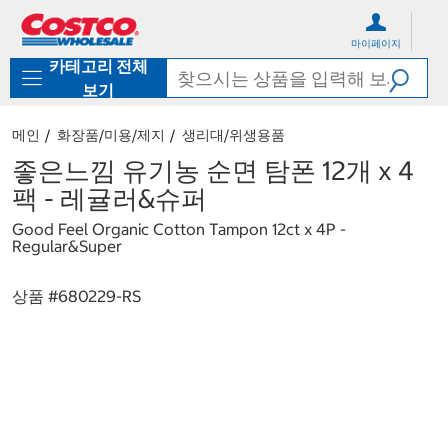
컨
메
텐
뉴
마이페이지
츠
로
카테고리 전체
로
바
바
로
보기
로
가
가
기
메인
화장품/미용/제지
생리대/위생용품
기
좋은느낌 유기농 순면 탐폰 12개 x 4
팩 - 레귤러&슈퍼
Good Feel Organic Cotton Tampon 12ct x 4P -
Regular&Super
상품 #
680229-RS