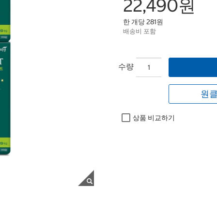
22,490원
한 개당 281원
배송비 포함
수량
원클
상품 비교하기