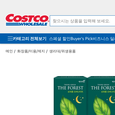
컨
메
텐
뉴
츠
로
로
바
바
로
로
가
가
기
기
카테고리 전체보기
스페셜 할인
Buyer's Pick
비즈니스 
메인
화장품/미용/제지
생리대/위생용품