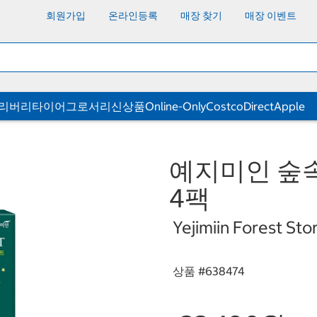
회원가입
온라인등록
매장 찾기
매장 이벤트
딜리버리
타이어
그로서리
신상품
Online-Only
CostcoDirect
Apple
예지미인 숲속
4팩
Yejimiin Forest St
상품 #
638474