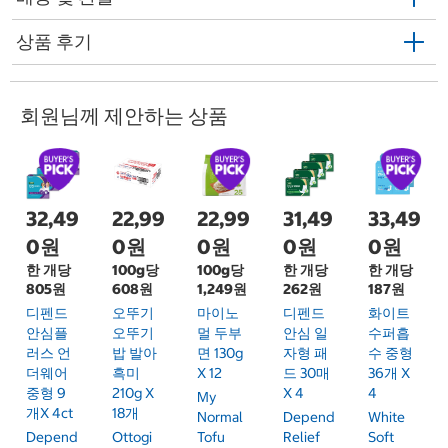
상품 후기
회원님께 제안하는 상품
32,49
22,99
22,99
31,49
33,49
0원
0원
0원
0원
0원
한 개당
100g당
100g당
한 개당
한 개당
805원
608원
1,249원
262원
187원
디펜드
오뚜기
마이노
디펜드
화이트
안심플
오뚜기
멀 두부
안심 일
수퍼흡
러스 언
밥 발아
면 130g
자형 패
수 중형
더웨어
흑미
X 12
드 30매
36개 X
중형 9
210g X
X 4
4
My
개x 4ct
18개
Normal
Depend
White
Depend
Ottogi
Tofu
Relief
Soft