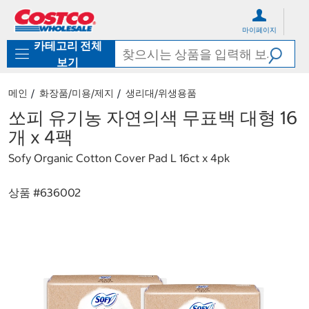
컨
메
텐
뉴
마이페이지
츠
로
카테고리 전체
로
바
바
로
보기
로
가
가
기
메인
화장품/미용/제지
생리대/위생용품
기
쏘피 유기농 자연의색 무표백 대형 16
개 x 4팩
Sofy Organic Cotton Cover Pad L 16ct x 4pk
상품 #
636002