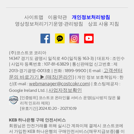
사이트맵
이용약관
개인정보처리방침
영상정보처리기기운영·관리방침
상표 사용 지침
(주)코스트코 코리아
14347 경기도 광명시 일직로 40 (일직동 163-3) | 대표자 : 조민수
| 사업자 등록번호 : 107-81-63829 | 통신판매업 신고번호 : 제
고객센터
2013-경기광명-0013호 | 전화 : 1899-9900 | E-mail :
문의 바로가기 ▶ (매장/온라인)
| 개인 정보 보호책임자 : 한
webmanager@costcokr.com
신(E-mail :
) | 호스팅제공자 :
사업자정보확인
Google Ireland Ltd. |
[인증범위] 코스트코 온라인몰 서비스 운영(심사받지 않은 물
리적 인프라 제외)
[유효기간] 2024.10.20 - 2027.10.19
KEB 하나은행 구매 안전서비스
회원님은 안전거래를 위해 실시간 계좌이체 결제시 코스트코에
서 가입한 KEB 하나은행의 구매안전서비스(채무지급보증)를 이