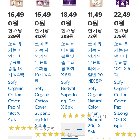
16,49
16,49
18,49
11,49
22,49
0원
0원
0원
0원
0원
한 개당
한 개당
한 개당
한 개당
한 개당
229원
412원
308원
72원
375원
쏘피 유
쏘피 유
쏘피 바
쏘피 유
쏘피 유
기농 자
기농 자
디피트
기농 자
기농 순
연의색
연의색
볼록맞
연의색
면커버
무표백
무표백
춤 슈퍼
무표백
수퍼롱
중형 18
슈퍼롱
롱 10개
라이너
10개 X 6
개 X 4팩
10개 X 4
X 6팩
일반 20
팩
팩
개x 8팩
Sofy
Sofy
Sofy
Organic
Sofy
Bodyfit
Sofy
Organic
Cotton
Organic
Superlo
Organic
Cotton
Cover
Cotton
Ng 10ct
Natural
Cover
Pad M
Cover
X 6pk
Color
Pad
18ct X
Superlo
Liner
S.Long
★
★
★
★
★
★
★
★
★
★
4.6 (14)
4pk
Ng 10ct
Normal
10ct X
X 4pk
20ct X
6pk
★
★
★
★
★
★
★
★
★
★
4.5 (26)
8pk
★
★
★
★
★
★
★
★
★
★
★
★
★
★
★
★
4.8 (12)