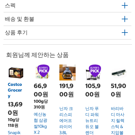
스펙
배송 및 환불
상품 후기
회원님께 제안하는 상품
Costco
66,9
191,9
105,9
51,90
Grocer
00원
00원
00원
0원
y
100g당
13,69
310원
닌자 크
닌자 푸
바리바
0원
예산농
리스피
디 파워
디 마사
10g당
협 삼광
에어프
뉴트리
지 릴렉
118원
쌀10kg
라이어
듀오 블
스틱 &
X 2
Snapik
3.8L
렌더
지압볼