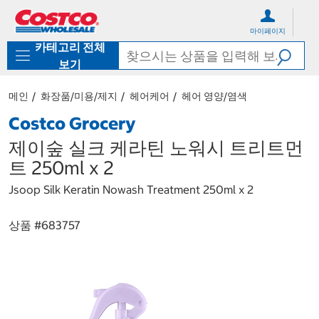
컨
메
텐
뉴
마이페이지
츠
로
카테고리 전체
로
바
바
로
보기
로
가
가
기
메인
화장품/미용/제지
헤어케어
헤어 영양/염색
기
Costco Grocery
제이숲 실크 케라틴 노워시 트리트먼
트 250ml x 2
Jsoop Silk Keratin Nowash Treatment 250ml x 2
상품 #
683757