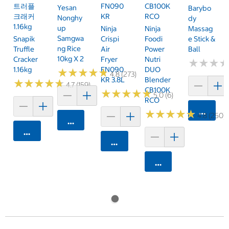
트러플
FN090
CB100K
Yesan
Barybo
크래커
KR
RCO
Nonghy
Dy
1.16kg
Up
Ninja
Ninja
Massag
Samgwa
Snapik
Crispi
Foodi
E Stick &
Ng Rice
Truffle
Air
Power
Ball
10kg X 2
Cracker
Fryer
Nutri
★
★
★
★
★
★
1.16kg
FN090
DUO
★
★
★
★
★
★
★
★
★
★
4.8 (273)
KR 3.8L
Blender
★
★
★
★
★
★
★
★
★
★
4.7 (159)
CB100K
★
★
★
★
★
★
★
★
★
★
5.0 (6)
RCO
카트에 
★
★
★
★
★
★
★
★
★
★
4.8 (250)
카트에 담기
카트에 담기
카트에 담기
카트에 담기