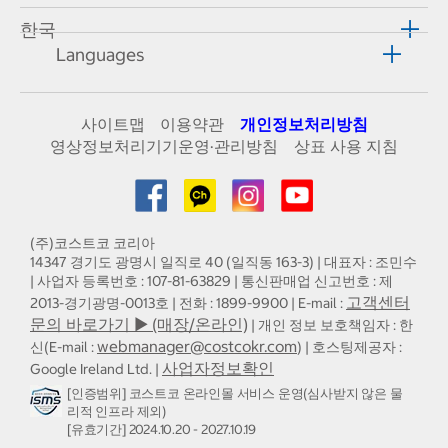
한국
Languages
사이트맵
이용약관
개인정보처리방침
영상정보처리기기운영·관리방침
상표 사용 지침
(주)코스트코 코리아
14347 경기도 광명시 일직로 40 (일직동 163-3) | 대표자 : 조민수
| 사업자 등록번호 : 107-81-63829 | 통신판매업 신고번호 : 제
고객센터
2013-경기광명-0013호 | 전화 : 1899-9900 | E-mail :
문의 바로가기 ▶ (매장/온라인)
| 개인 정보 보호책임자 : 한
webmanager@costcokr.com
신(E-mail :
) | 호스팅제공자 :
사업자정보확인
Google Ireland Ltd. |
[인증범위] 코스트코 온라인몰 서비스 운영(심사받지 않은 물
리적 인프라 제외)
[유효기간] 2024.10.20 - 2027.10.19