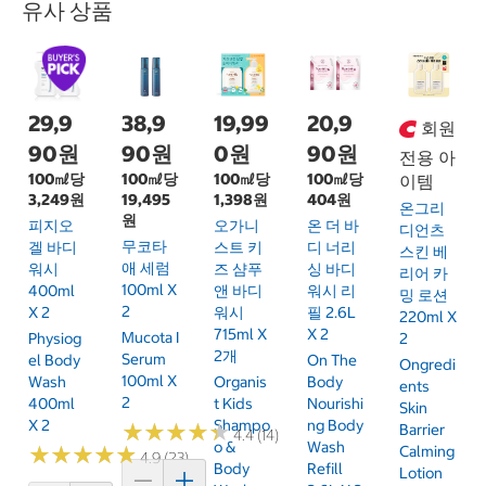
유사 상품
29,9
38,9
19,99
20,9
회원
90원
90원
0원
90원
전용 아
100㎖당
100㎖당
100㎖당
100㎖당
이템
3,249원
19,495
1,398원
404원
온그리
원
피지오
오가니
온 더 바
디언츠
무코타
겔 바디
스트 키
디 너리
스킨 베
애 세럼
워시
즈 샴푸
싱 바디
리어 카
100ml X
400ml
앤 바디
워시 리
밍 로션
2
X 2
워시
필 2.6L
220ml X
715ml X
X 2
Mucota I
Physiog
2
2개
Serum
El Body
On The
Ongredi
100ml X
Wash
Organis
Body
Ents
2
400ml
T Kids
Nourishi
Skin
X 2
Shampo
Ng Body
★
★
★
★
★
★
★
★
★
★
Barrier
4.4 (14)
O &
Wash
★
★
★
★
★
★
★
★
★
★
Calming
4.9 (23)
Body
Refill
Lotion