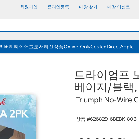
회원가입
온라인등록
매장 찾기
매장 이벤트
딜리버리
타이어
그로서리
신상품
Online-Only
CostcoDirect
Apple
트라이엄프 노
베이지/블랙, 
Triumph No-Wire Co
상품 #
626829-6BEBK-80B