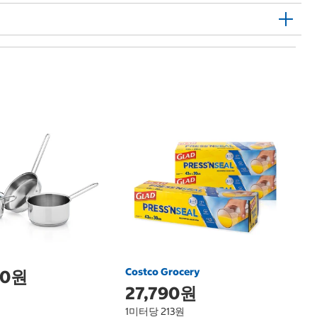
테
2
Te
(
Costco Grocery
00원
27,790원
1미터당 213원