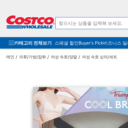
컨
메
텐
뉴
츠
로
로
바
바
로
로
가
가
기
기
카테고리 전체보기
스페셜 할인
Buyer's Pick
비즈니스 
메인
의류/가방/잡화
여성 속옷/양말
여성 속옷 상의/세트