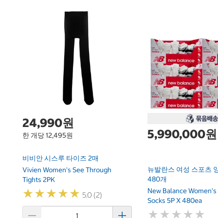
24,990원
5,990,000원
한 개당 12,495원
비비안 시스루 타이즈 2매
뉴발란스 여성 스포츠 양
Vivien Women's See Through
480개
Tights 2PK
New Balance Women's 
★
★
★
★
★
★
★
★
★
★
5.0 (2)
Socks 5P X 480ea
★
★
★
★
★
★
★
★
★
★