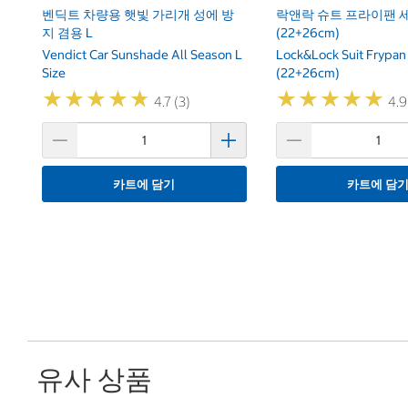
벤딕트 차량용 햇빛 가리개 성에 방
락앤락 슈트 프라이팬 세
지 겸용 L
(22+26cm)
Vendict Car Sunshade All Season L
Lock&Lock Suit Frypan
Size
(22+26cm)
★
★
★
★
★
★
★
★
★
★
★
★
★
★
★
★
★
★
★
★
4.7 (3)
4.9
카트에 담기
카트에 담
유사 상품