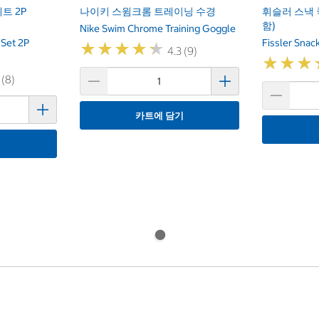
트 2P
나이키 스윔크롬 트레이닝 수경
휘슬러 스낵 
함)
Nike Swim Chrome Training Goggle
 Set 2P
Fissler Snac
★
★
★
★
★
★
★
★
★
★
4.3 (9)
★
★
★
★
★
★
 (8)
카트에 담기
기