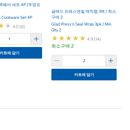
쿡웨어 세트 4P (뚜껑포
글래드 프레스앤씰 매직랩 3팩 / 최소
구매 2
k Cookware Set 4P
Glad Press'n Seal Wrap 3pk / Min
★
★
★
★
4.0 (6)
Qty 2
★
★
★
★
★
★
★
★
★
★
4.9 (14)
최소구매 2
카트에 담기
카트에 담기