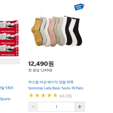
12,490원
한 쌍당 1,249원
싹스탑 여성 베이직 양말 10족
말 5족x
Sockstop Lady Basic Socks 10 Pairs
★
★
★
★
★
★
★
★
★
★
4.6 (78)
Sports