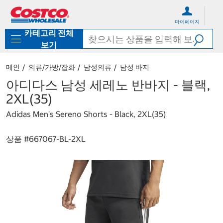
컨
메
텐
뉴
마이페이지
츠
로
카테고리 전체
로
바
바
로
보기
로
가
가
기
메인
의류/가방/잡화
남성의류
남성 바지
기
아디다스 남성 세레노 반바지 - 블랙,
2XL(35)
Adidas Men's Sereno Shorts - Black, 2XL(35)
상품 #
667067-BL-2XL