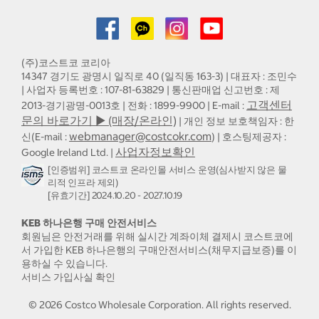
(주)코스트코 코리아
14347 경기도 광명시 일직로 40 (일직동 163-3) | 대표자 : 조민수
| 사업자 등록번호 : 107-81-63829 | 통신판매업 신고번호 : 제
고객센터
2013-경기광명-0013호 | 전화 : 1899-9900 | E-mail :
문의 바로가기 ▶ (매장/온라인)
| 개인 정보 보호책임자 : 한
webmanager@costcokr.com
신(E-mail :
) | 호스팅제공자 :
사업자정보확인
Google Ireland Ltd. |
[인증범위] 코스트코 온라인몰 서비스 운영(심사받지 않은 물
리적 인프라 제외)
[유효기간] 2024.10.20 - 2027.10.19
KEB 하나은행 구매 안전서비스
회원님은 안전거래를 위해 실시간 계좌이체 결제시 코스트코에
서 가입한 KEB 하나은행의 구매안전서비스(채무지급보증)를 이
용하실 수 있습니다.
서비스 가입사실 확인
©
2026
Costco Wholesale Corporation.
All rights reserved.