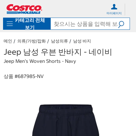
컨
메
텐
뉴
마이페이지
츠
로
카테고리 전체
로
바
바
로
보기
로
가
가
기
메인
의류/가방/잡화
남성의류
남성 바지
기
Jeep 남성 우븐 반바지 - 네이비
Jeep Men's Woven Shorts - Navy
상품 #
687985-NV