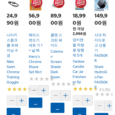
24,9
56,9
89,9
18,99
149,9
90원
00원
00원
0원
00원
한 개당
2,998원
나이키
해리스
콜맨 스
샤크 하
양키캔
스윔크
면도기
크린 쉐
이드로
들 차량
롬 트레
세트 기 1
이드
고 선풍
용 방향
이닝 수
+ 날 16
기
Colema
제 5개
경
FA050K
Harry's
N
R
Yankee
Nike
Chrome
Screen
Candle
Swim
Shave
Shade
Shark
Car Jar
Chrome
Set 16ct
Dark
HydroG
Freshen
Training
Room
O Fan
★
★
★
★
★
★
★
★
★
★
Er 5p
Goggle
FA050K
★
★
★
★
★
★
★
★
★
★
R
★
★
★
★
★
★
★
★
★
★
★
★
★
★
★
★
★
★
★
★
4.5 (10)
4.3 (9)
★
★
★
★
★
★
카트에 담기
카트에 담기
카트에 담기
카트에 담기