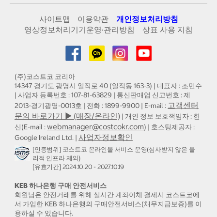
사이트맵
이용약관
개인정보처리방침
영상정보처리기기운영·관리방침
상표 사용 지침
(주)코스트코 코리아
14347 경기도 광명시 일직로 40 (일직동 163-3) | 대표자 : 조민수
| 사업자 등록번호 : 107-81-63829 | 통신판매업 신고번호 : 제
고객센터
2013-경기광명-0013호 | 전화 : 1899-9900 | E-mail :
문의 바로가기 ▶ (매장/온라인)
| 개인 정보 보호책임자 : 한
webmanager@costcokr.com
신(E-mail :
) | 호스팅제공자 :
사업자정보확인
Google Ireland Ltd. |
[인증범위] 코스트코 온라인몰 서비스 운영(심사받지 않은 물
리적 인프라 제외)
[유효기간] 2024.10.20 - 2027.10.19
KEB 하나은행 구매 안전서비스
회원님은 안전거래를 위해 실시간 계좌이체 결제시 코스트코에
서 가입한 KEB 하나은행의 구매안전서비스(채무지급보증)를 이
용하실 수 있습니다.