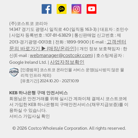
(주)코스트코 코리아
14347 경기도 광명시 일직로 40 (일직동 163-3) | 대표자 : 조민수
| 사업자 등록번호 : 107-81-63829 | 통신판매업 신고번호 : 제
고객센터
2013-경기광명-0013호 | 전화 : 1899-9900 | E-mail :
문의 바로가기 ▶ (매장/온라인)
| 개인 정보 보호책임자 : 한
webmanager@costcokr.com
신(E-mail :
) | 호스팅제공자 :
사업자정보확인
Google Ireland Ltd. |
[인증범위] 코스트코 온라인몰 서비스 운영(심사받지 않은 물
리적 인프라 제외)
[유효기간] 2024.10.20 - 2027.10.19
KEB 하나은행 구매 안전서비스
회원님은 안전거래를 위해 실시간 계좌이체 결제시 코스트코에
서 가입한 KEB 하나은행의 구매안전서비스(채무지급보증)를 이
용하실 수 있습니다.
서비스 가입사실 확인
©
2026
Costco Wholesale Corporation.
All rights reserved.