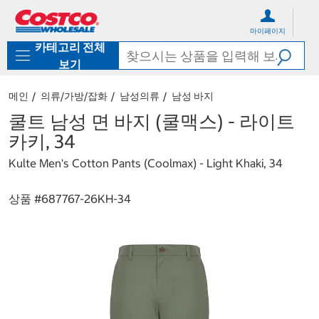
컨
메
텐
뉴
마이페이지
츠
로
카테고리 전체
로
바
바
로
보기
로
가
가
기
메인
의류/가방/잡화
남성의류
남성 바지
기
쿨트 남성 면 바지 (쿨맥스) - 라이트
카키, 34
Kulte Men's Cotton Pants (Coolmax) - Light Khaki, 34
상품 #
687767-26KH-34