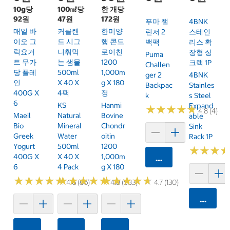
10g당
100㎖당
한 개당
92원
47원
172원
푸마 챌
4BNK
매일 바
커클랜
한미양
린저 2
스테인
이오 그
드 시그
행 콘드
백팩
리스 확
릭요거
니춰먹
로이친
장형 싱
Puma
트 무가
는 샘물
1200
크랙 1P
Challen
당 플레
500ml
1,000m
Ger 2
4BNK
인
X 40 X
G X 180
Backpac
Stainles
400G X
4팩
정
K
S Steel
6
KS
Hanmi
Expand
★
★
★
★
★
★
★
★
★
★
4.8 (4)
Maeil
Natural
Bovine
Able
Bio
Mineral
Chondr
Sink
Greek
Water
Oitin
Rack 1P
Yogurt
500ml
1200
★
★
★
★
★
★
400G X
X 40 X
1,000m
카트에 담기
6
4 Pack
G X 180
★
★
★
★
★
★
★
★
★
★
★
★
★
★
★
★
★
★
★
★
★
★
★
★
★
★
★
★
★
★
4.6 (86)
4.8 (583)
4.7 (130)
카트에 
카트에 담기
카트에 담기
카트에 담기