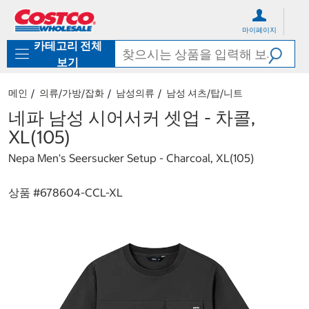
컨
메
텐
뉴
마이페이지
츠
로
카테고리 전체
로
바
바
로
보기
로
가
가
기
메인
의류/가방/잡화
남성의류
남성 셔츠/탑/니트
기
네파 남성 시어서커 셋업 - 차콜,
XL(105)
Nepa Men's Seersucker Setup - Charcoal, XL(105)
상품 #
678604-CCL-XL