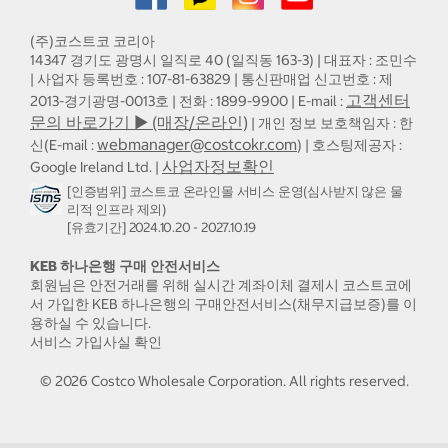
(주)코스트코 코리아
14347 경기도 광명시 일직로 40 (일직동 163-3) | 대표자 : 조민수
| 사업자 등록번호 : 107-81-63829 | 통신판매업 신고번호 : 제
고객센터
2013-경기광명-0013호 | 전화 : 1899-9900 | E-mail :
문의 바로가기 ▶ (매장/온라인)
| 개인 정보 보호책임자 : 한
webmanager@costcokr.com
신(E-mail :
) | 호스팅제공자 :
사업자정보확인
Google Ireland Ltd. |
[인증범위] 코스트코 온라인몰 서비스 운영(심사받지 않은 물
리적 인프라 제외)
[유효기간] 2024.10.20 - 2027.10.19
KEB 하나은행 구매 안전서비스
회원님은 안전거래를 위해 실시간 계좌이체 결제시 코스트코에
서 가입한 KEB 하나은행의 구매안전서비스(채무지급보증)를 이
용하실 수 있습니다.
서비스 가입사실 확인
©
2026
Costco Wholesale Corporation.
All rights reserved.