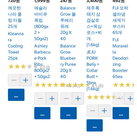
720원
1,999원
247원
3,400원
492원
깨끗한
애슐리
Balance
제주흑
FiJi 모락
나라 쿨
바비큐
Grow 블
돼지 삼
셀라냄
링 타월
폭립
루베리
겹살로
새제거
25개
(800gx
퓨레
스+목심
부스터
2 +
20g X
로스+찌
65개
Kleanna
50gx2)
40
개
Ra
FiJi
(1.6kg)
Cooling
Ashley
Balance
Moraxel
Towel
Barbecu
Grow
JEJU
La
25pk
E Pork
Blueber
PORK
Deodori
Ribs
Ry Puree
Belly +
Zing
★
★
★
★
★
★
★
★
★
★
3.0 (1)
800gx2
20g X
Collar
Booster
+ 50gx2
40
Butt +
65ea
Stew
★
★
★
★
★
★
★
★
★
★
★
★
★
★
★
★
★
★
★
★
★
★
★
★
★
★
4.6 (40)
4.5 (6)
(1.6kg)
카트에 담기
★
★
★
★
★
★
★
★
★
★
4.5 (26)
카트에 담기
카트에 담기
카트에 
카트에 담기