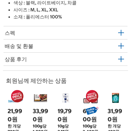
색상 : 블랙, 라이트베이지, 차콜
사이즈 : M, L, XL, XXL
소재 : 폴리에스터 100%
스펙
배송 및 환불
상품 후기
회원님께 제안하는 상품
21,99
33,99
19,79
63,9
31,99
0원
0원
0원
00원
0원
한 개당
100g당
10g당
100g당
한 개당