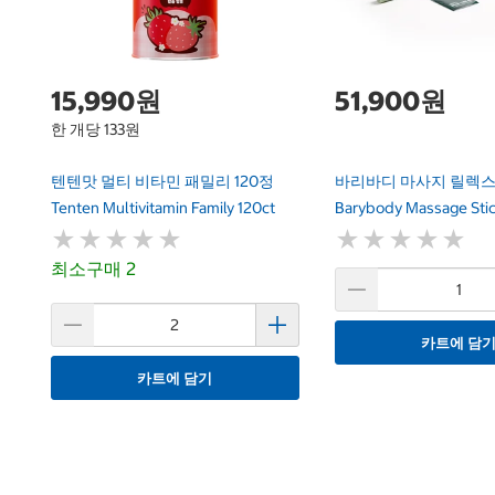
15,990원
51,900원
한 개당 133원
텐텐맛 멀티 비타민 패밀리 120정
바리바디 마사지 릴렉스
Tenten Multivitamin Family 120ct
Barybody Massage Stic
★
★
★
★
★
★
★
★
★
★
★
★
★
★
★
★
★
★
★
★
최소구매 2
카트에 담
카트에 담기