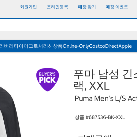
회원가입
온라인등록
매장 찾기
매장 이벤트
딜리버리
타이어
그로서리
신상품
Online-Only
CostcoDirect
Apple
푸마 남성 긴
랙, XXL
Puma Men's L/S Ac
상품 #
687536-BK-XXL