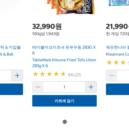
32,990원
21,99
100g당 1,943원
한 개당 720
틱 & 지압볼
테이블마크키츠네 유부우동 283G X
깨끗한나라 쿨
6
k & Ball
Kleannara C
TableMark Kitsune Fried Tofu Udon
★
★
★
★
★
★
283g X 6
★
★
★
★
★
★
★
★
★
★
4.6 (21)
기
카트에 담기