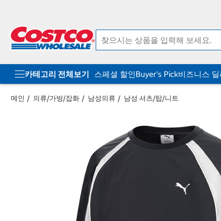
컨
메
텐
뉴
츠
로
로
바
바
로
로
가
가
기
기
카테고리 전체보기
스페셜 할인
Buyer's Pick
비즈니스 
메인
의류/가방/잡화
남성의류
남성 셔츠/탑/니트