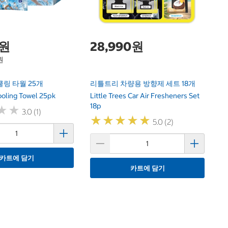
0원
28,990원
원
링 타월 25개
리틀트리 차량용 방향제 세트 18개
ooling Towel 25pk
Little Trees Car Air Fresheners Set
18p
★
★
★
★
3.0 (1)
★
★
★
★
★
★
★
★
★
★
5.0 (2)
카트에 담기
카트에 담기