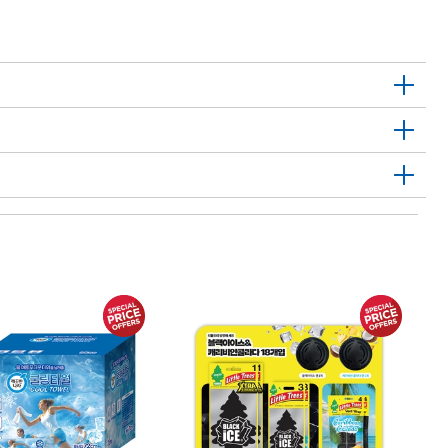
1
메
Me