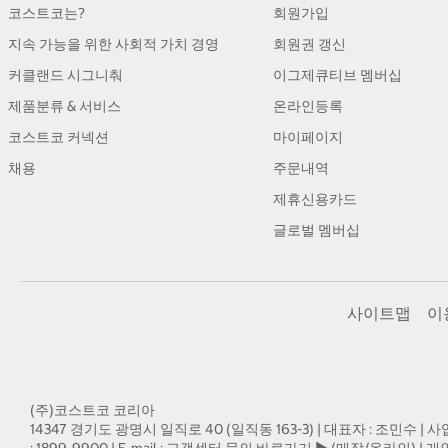
코스트코는?
회원가입
지속 가능을 위한 사회적 가치 경영
회원권 갱신
커클랜드 시그니춰
이그제큐티브 멤버십
제품분류 & 서비스
온라인등록
코스트코 커넥션
마이페이지
채용
주문내역
제휴신용카드
글로벌 멤버십
사이트맵
이
(주)코스트코 코리아
14347 경기도 광명시 일직로 40 (일직동 163-3) | 대표자 : 조민수 | 사