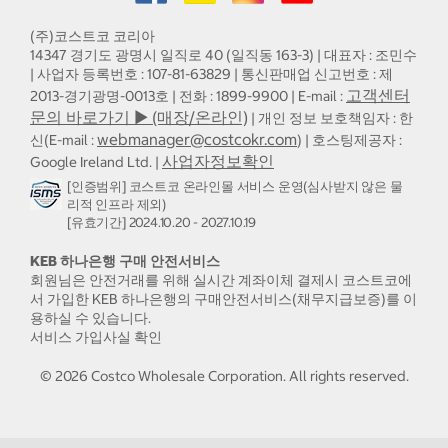
(주)코스트코 코리아
14347 경기도 광명시 일직로 40 (일직동 163-3) | 대표자 : 조민수
| 사업자 등록번호 : 107-81-63829 | 통신판매업 신고번호 : 제
고객센터
2013-경기광명-0013호 | 전화 : 1899-9900 | E-mail :
문의 바로가기 ▶ (매장/온라인)
| 개인 정보 보호책임자 : 한
webmanager@costcokr.com
신(E-mail :
) | 호스팅제공자 :
사업자정보확인
Google Ireland Ltd. |
[인증범위] 코스트코 온라인몰 서비스 운영(심사받지 않은 물
리적 인프라 제외)
[유효기간] 2024.10.20 - 2027.10.19
KEB 하나은행 구매 안전서비스
회원님은 안전거래를 위해 실시간 계좌이체 결제시 코스트코에
서 가입한 KEB 하나은행의 구매안전서비스(채무지급보증)를 이
용하실 수 있습니다.
서비스 가입사실 확인
©
2026
Costco Wholesale Corporation.
All rights reserved.