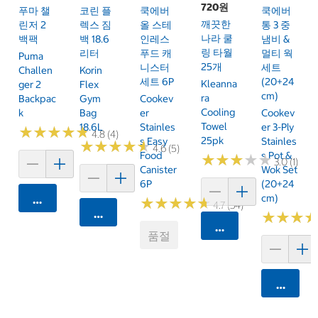
720원
푸마 챌
코린 플
쿡에버
쿡에버
깨끗한
린저 2
렉스 짐
올 스테
통 3 중
나라 쿨
백팩
백 18.6
인레스
냄비 &
링 타월
리터
푸드 캐
멀티 웍
Puma
25개
니스터
세트
Challen
Korin
세트 6P
(20+24
Kleanna
Ger 2
Flex
Cm)
Ra
Backpac
Gym
Cookev
Cooling
K
Bag
Er
Cookev
Towel
18.6L
Stainles
Er 3-Ply
★
★
★
★
★
★
★
★
★
★
4.8 (4)
25pk
S Easy
Stainles
★
★
★
★
★
★
★
★
★
★
4.6 (5)
Food
S Pot &
★
★
★
★
★
★
★
★
★
★
3.0 (1)
Canister
Wok Set
6P
(20+24
Cm)
카트에 담기
★
★
★
★
★
★
★
★
★
★
4.7 (34)
카트에 담기
★
★
★
★
★
★
카트에 담기
품절
카트에 