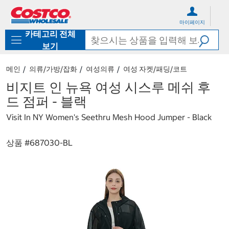
컨
메
텐
뉴
마이페이지
츠
로
카테고리 전체
로
바
바
로
보기
로
가
가
기
메인
의류/가방/잡화
여성의류
여성 자켓/패딩/코트
기
비지트 인 뉴욕 여성 시스루 메쉬 후
드 점퍼 - 블랙
Visit In NY Women's Seethru Mesh Hood Jumper - Black
상품 #
687030-BL