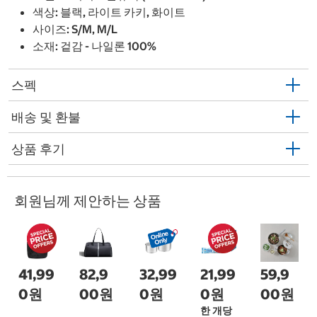
색상: 블랙, 라이트 카키, 화이트
사이즈: S/M, M/L
소재: 겉감 - 나일론 100%
스펙
배송 및 환불
상품 후기
회원님께 제안하는 상품
41,99
82,9
32,99
21,99
59,9
0원
00원
0원
0원
00원
한 개당