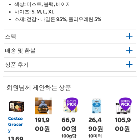
색상: 미스트, 블랙, 베이지
사이즈: S, M, L, XL
소재: 겉감 - 나일론 95%, 폴리우레탄 5%
스펙
배송 및 환불
상품 후기
회원님께 제안하는 상품
Costco
191,9
66,9
26,4
105,9
Grocer
00원
00원
90원
00원
y
100g당
10미터
13,69