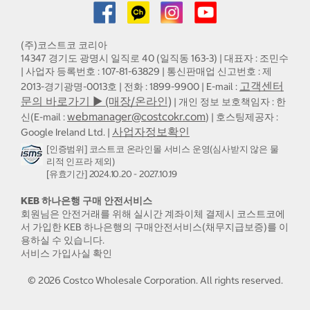
(주)코스트코 코리아
14347 경기도 광명시 일직로 40 (일직동 163-3) | 대표자 : 조민수
| 사업자 등록번호 : 107-81-63829 | 통신판매업 신고번호 : 제
고객센터
2013-경기광명-0013호 | 전화 : 1899-9900 | E-mail :
문의 바로가기 ▶ (매장/온라인)
| 개인 정보 보호책임자 : 한
webmanager@costcokr.com
신(E-mail :
) | 호스팅제공자 :
사업자정보확인
Google Ireland Ltd. |
[인증범위] 코스트코 온라인몰 서비스 운영(심사받지 않은 물
리적 인프라 제외)
[유효기간] 2024.10.20 - 2027.10.19
KEB 하나은행 구매 안전서비스
회원님은 안전거래를 위해 실시간 계좌이체 결제시 코스트코에
서 가입한 KEB 하나은행의 구매안전서비스(채무지급보증)를 이
용하실 수 있습니다.
서비스 가입사실 확인
©
2026
Costco Wholesale Corporation.
All rights reserved.