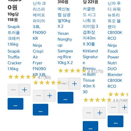
310원
당 221원
닌자 크
닌자 푸
0원
예산농
커클랜
리스피
디 파워
10g당
협 삼광
드 시그
에어프
뉴트리
118원
쌀10kg
니춰 프
라이어
듀오 블
X 2
리미엄 3
Snapik
3.8L
렌더
겹화장
트러플
FN090
CB100K
Yesan
지40m
크래커
KR
RCO
Nonghy
X 30롤
1.16kg
Up
Ninja
Ninja
Samgwa
Kirkland
Snapik
Crispi
Foodi
Ng Rice
Signatur
Truffle
Air
Power
10kg X 2
E
Cracker
Fryer
Nutri
Premiu
1.16kg
FN090
DUO
★
★
★
★
★
★
★
★
★
★
4.8 (275)
M Bath
KR 3.8L
Blender
★
★
★
★
★
★
★
★
★
★
4.7 (161)
Tissue
CB100K
★
★
★
★
★
★
★
★
★
★
5.0 (6)
40m X
RCO
30
★
★
★
★
★
★
카트에 담기
★
★
★
★
★
★
★
★
★
★
4.8 (588)
카트에 담기
카트에 담기
카트에 
카트에 담기