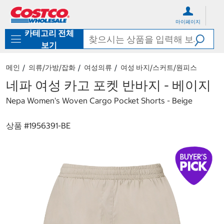
컨
메
텐
뉴
마이페이지
츠
로
카테고리 전체
로
바
바
로
보기
로
가
가
기
메인
의류/가방/잡화
여성의류
여성 바지/스커트/원피스
기
네파 여성 카고 포켓 반바지 - 베이지
Nepa Women's Woven Cargo Pocket Shorts - Beige
상품 #
1956391-BE