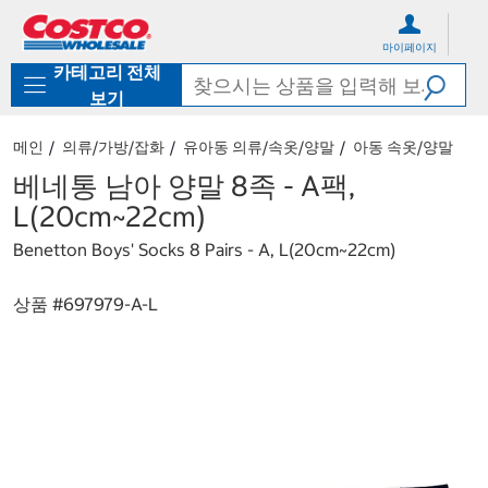
컨
메
텐
뉴
마이페이지
츠
로
카테고리 전체
로
바
바
로
보기
로
가
가
기
메인
의류/가방/잡화
유아동 의류/속옷/양말
아동 속옷/양말
기
베네통 남아 양말 8족 - A팩,
L(20cm~22cm)
Benetton Boys' Socks 8 Pairs - A, L(20cm~22cm)
상품 #
697979-A-L