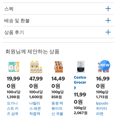
스펙
배송 및 환불
상품 후기
회원님께 제안하는 상품
Costco
19,99
47,99
14,49
16,99
Grocer
0원
0원
0원
0원
y
100㎖당
100㎖당
100g당
100g당
11,99
1,398원
1,600원
858원
1,713원
0원
오가니
나탈리
동원 떡
Ippudo
100g당
스트 키
스 레몬
볶이의
하카타
2,067원
즈 샴푸
착즙액
신 국물
라멘