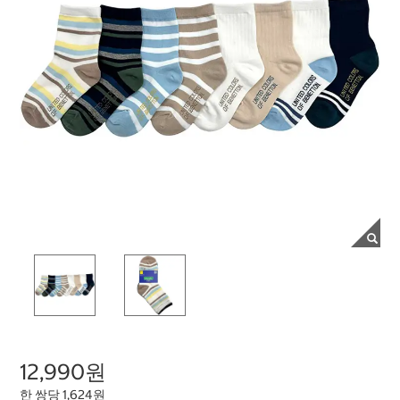
12,990원
한 쌍당 1,624원