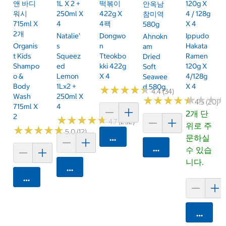
앤 바디
1L X 2 +
떡볶이
120g X
안옥남
워시
250ml X
422g X
4 / 128g
참미역
715ml X
4
4팩
X 4
580g
2개
Natalie'
Dongwo
Ippudo
Ahnokn
Organis
S
N
Hakata
Am
T Kids
Squeez
Tteokbo
Ramen
Dried
Shampo
Ed
Kki 422g
120g X
Soft
O &
Lemon
X 4
4/128g
Seawee
Body
1Lx2 +
X 4
D 580g
★
★
★
★
★
★
★
★
★
★
4.4 (34)
Wash
250ml X
★
★
★
★
★
★
★
★
★
★
★
★
★
★
★
★
4.5 (20)
715ml X
4
2개 단
2
★
★
★
★
★
★
★
★
★
★
4.7 (252)
위로 주
★
★
★
★
★
★
★
★
★
★
5.0 (12)
카트에 담기
문하실
카트에 담기
수 있습
니다.
카트에 담기
카트에 담기
카트에 